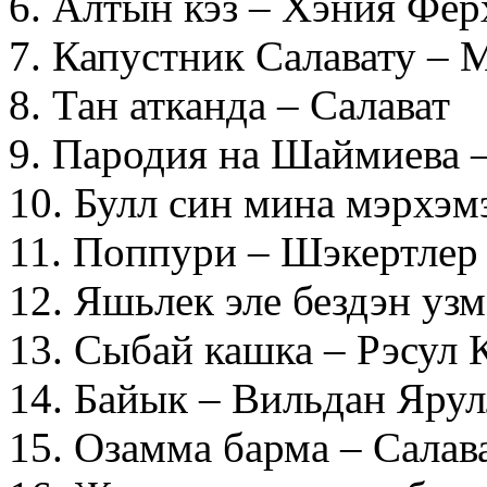
6. Алтын кэз – Хэния Фер
7. Капустник Салавату –
8. Тан атканда – Салават
9. Пародия на Шаймиева 
10. Булл син мина мэрхэм
11. Поппури – Шэкертлер
12. Яшьлек эле бездэн уз
13. Сыбай кашка – Рэсул 
14. Байык – Вильдан Яру
15. Озамма барма – Салав