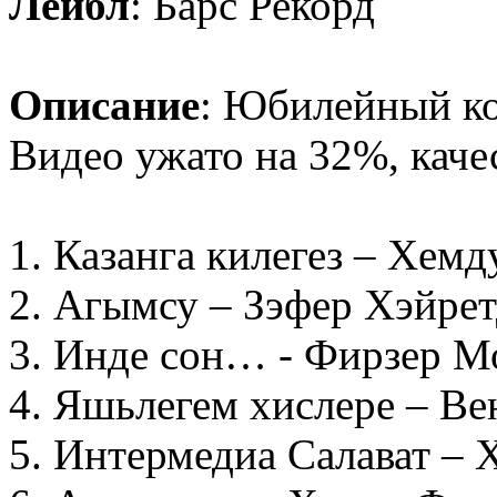
Лейбл
: Барс Рекорд
Описание
: Юбилейный ко
Видео ужато на 32%, каче
1. Казанга килегез – Хем
2. Агымсу – Зэфер Хэйре
3. Инде сон… - Фирзер М
4. Яшьлегем хислере – Ве
5. Интермедиа Салават –