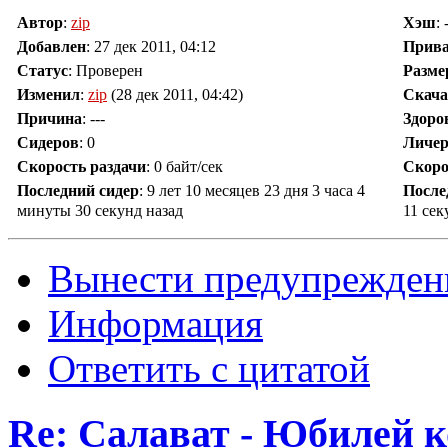
Автор
:
zip
Хэш
: 
Добавлен
:
27 дек 2011, 04:12
Прив
Статус
: Проверен
Разме
Изменил
:
zip
(28 дек 2011, 04:42)
Скача
Причина
:
---
Здоро
Сидеров
:
0
Личер
Скорость раздачи
:
0 байт/сек
Скоро
Последний сидер
:
9 лет 10 месяцев 23 дня 3 часа 4
После
минуты 30 секунд назад
11 сек
Вынести предупрежден
Информация
Ответить с цитатой
Re: Салават - Юбилей к