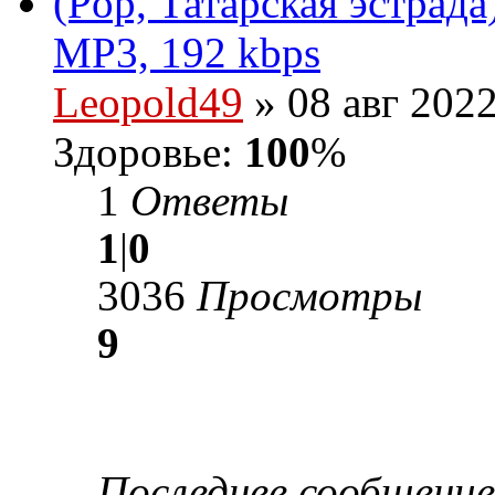
(Pop, Татарская эстрада
MP3, 192 kbps
Leopold49
» 08 авг 2022
Здоровье:
100
%
1
Ответы
1
|
0
3036
Просмотры
9
Последнее сообщени