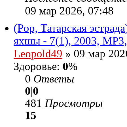
09 мар 2026, 07:48
(Pop, Татарская эстрад
яхшы - 7(1), 2003, MP3,
Leopold49
» 09 мар 202
Здоровье:
0
%
0
Ответы
0
|
0
481
Просмотры
15