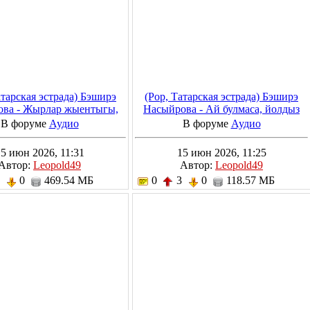
атарская эстрада) Бэширэ
(Pop, Татарская эстрада) Бэширэ
ва - Жырлар жыентыгы,
Насыйрова - Ай булмаса, йолдыз
026, MP3, 320 kbps
бар, 2026, MP3, 320 kbps
В форуме
Аудио
В форуме
Аудио
5 июн 2026, 11:31
15 июн 2026, 11:25
Автор:
Leopold49
Автор:
Leopold49
3
0
469.54 МБ
0
3
0
118.57 МБ