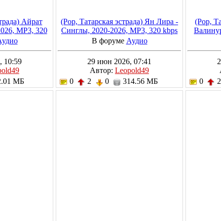
страда) Айрат
(Pop, Татарская эстрада) Ян Лира -
(Pop, Т
2026, MP3, 320
Синглы, 2020-2026, MP3, 320 kbps
Валинур
Аудио
В форуме
Аудио
, 10:59
29 июн 2026, 07:41
2
pold49
Автор:
Leopold49
.01 МБ
0
2
0
314.56 МБ
0