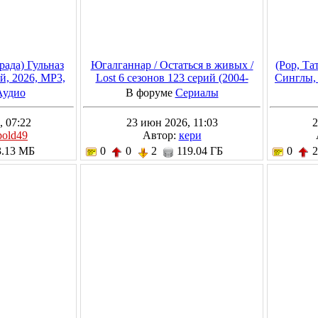
рада) Гульназ
Югалганнар / Остаться в живых /
(Pop, Та
й, 2026, MP3,
Lost 6 сезонов 123 серий (2004-
Синглы, 
ps
2010) [BDRip, mkv]
Аудио
В форуме
Сериалы
, 07:22
23 июн 2026, 11:03
2
pold49
Автор:
кери
.13 МБ
0
0
2
119.04 ГБ
0