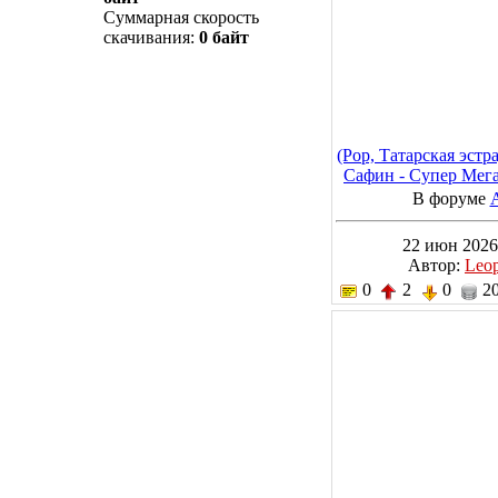
Суммарная скорость
скачивания:
0 байт
(Pop, Татарская эстр
Сафин - Супер Мега
MP3, 320 
В форуме
22 июн 2026
Автор:
Leo
0
2
0
20