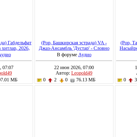
ада) Габдельфат
(Pop, Башкирская эстрада) VA -
(Pop, Т
 хитлар, 2026,
Джаз-Ансамбль 'Дустар' - Словно
Насыйро
kbps
Семнадцать Лет, 1982, MP3, 320
2
Аудио
В форуме
Аудио
kbps
, 07:07
22 июн 2026, 07:00
1
pold49
Автор:
Leopold49
7.01 МБ
0
2
0
76.13 МБ
0