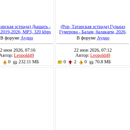
тарская эстрада) Дышать -
(Pop, Татарская эстрада) Гульназ
2019-2026, MP3, 320 kbps
Гумерова - Балам, балакаем, 2026,
MP3, 320 kbps
В форуме
Аудио
В форуме
Аудио
2 июн 2026, 07:16
22 июн 2026, 07:12
Автор:
Leopold49
Автор:
Leopold49
2
0
232.11 МБ
0
2
0
70.8 МБ