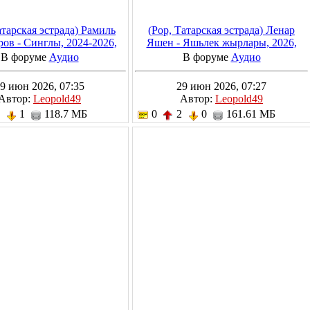
атарская эстрада) Рамиль
(Pop, Татарская эстрада) Ленар
ов - Синглы, 2024-2026,
Яшен - Яшьлек жырлары, 2026,
MP3, 320 kbps
MP3, 320 kbps
В форуме
Аудио
В форуме
Аудио
9 июн 2026, 07:35
29 июн 2026, 07:27
Автор:
Leopold49
Автор:
Leopold49
2
1
118.7 МБ
0
2
0
161.61 МБ