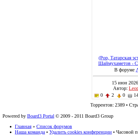
(Pop, Татарская э
Шаймухаметов - С
2026, MP3, 3
В форуме
15 июн 2026
Автор:
Leo
0
2
0
14
Торрентов: 2389 • Ст
Powered by
Board3 Portal
© 2009 - 2011 Board3 Group
Главная
»
Список форумов
Наша команда
•
Удалить cookies конференции
• Часовой п