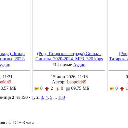
страда) Линар
(Pop, Татарская эстрада) Gulnaz -
(Pop
инглы, 2022-
Синглы, 2020-2024, MP3, 320 kbps
Татарска
20 kbps
- Синглы,
Аудио
В форуме
Аудио
, 11:21
15 июн 2026, 11:16
0
pold49
Автор:
Leopold49
3.57 МБ
0
2
0
69.75 МБ
0
раница
2
из
150
•
1
,
2
,
3
,
4
,
5
...
150
ояс: UTC + 3 часа