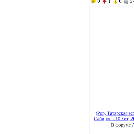
0
1
0
57
(Pop, Татарская э
Сабиров - 10 хит, 
kbps
В форуме