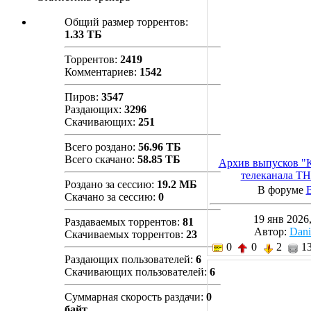
Общий размер торрентов:
1.33 ТБ
Торрентов:
2419
Комментариев:
1542
Пиров:
3547
Раздающих:
3296
Скачивающих:
251
Всего роздано:
56.96 ТБ
Всего скачано:
58.85 ТБ
Архив выпусков "К
телеканала ТН
Роздано за сессию:
19.2 МБ
В форуме
Скачано за сессию:
0
19 янв 2026,
Раздаваемых торрентов:
81
Автор:
Dan
Скачиваемых торрентов:
23
0
0
2
13
Раздающих пользователей:
6
Скачивающих пользователей:
6
Суммарная скорость раздачи:
0
байт