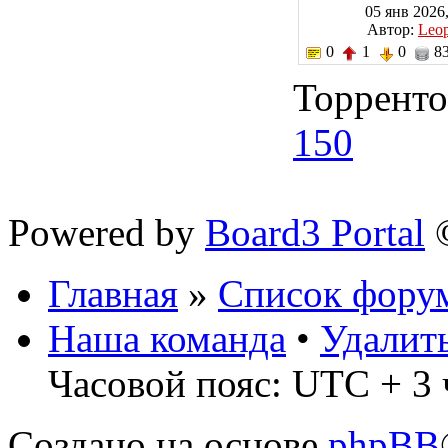
05 янв 2026,
Автор:
Leo
0
1
0
83
Торренто
150
Powered by
Board3 Portal
©
Главная
»
Список фору
Наша команда
•
Удалит
Часовой пояс: UTC + 3 
Создано на основе
phpBB