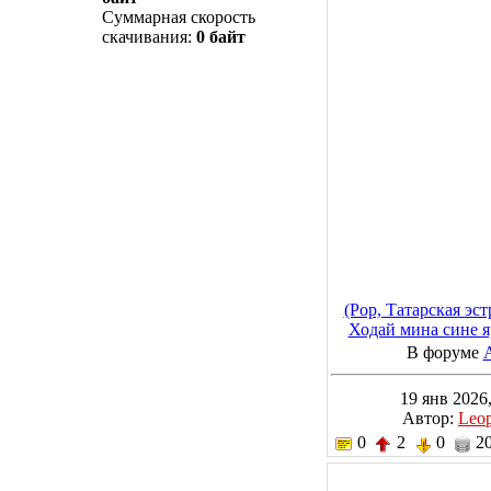
Суммарная скорость
скачивания:
0 байт
(Pop, Татарская эс
Ходай мина сине я
MP3, 320 
В форуме
19 янв 2026,
Автор:
Leo
0
2
0
20