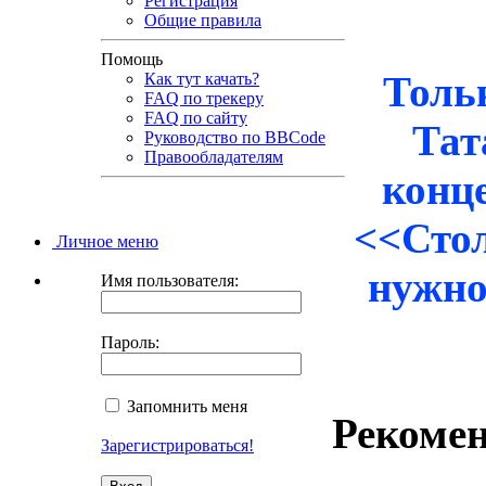
Регистрация
Общие правила
Помощь
Толь
Как тут качать?
FAQ по трекеру
FAQ по сайту
Тат
Руководство по BBCode
Правообладателям
конце
<<Стол
Личное меню
нужно
Имя пользователя:
Пароль:
Запомнить меня
Рекомен
Зарегистрироваться!