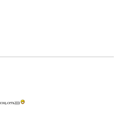
оц.сеть))))