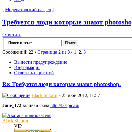
[
Модераторский раздел
]
Требуется люди которые знают photosho
Ответить
Сообщений: 22 •
Страница
2
из
3
•
1
,
2
,
3
Вынести предупреждение
Информация
Ответить с цитатой
Re: Требуется люди которые знают photoshop.
Black Shtorm
» 25 июн 2012, 11:57
Jane_172
заливай сюда
http://fastpic.ru/
Black Shtorm
VIP