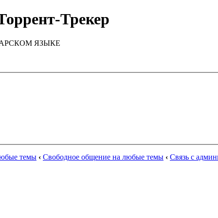
Торрент-Трекер
ТАРСКОМ ЯЗЫКЕ
любые темы
‹
Свободное общение на любые темы
‹
Связь с адми