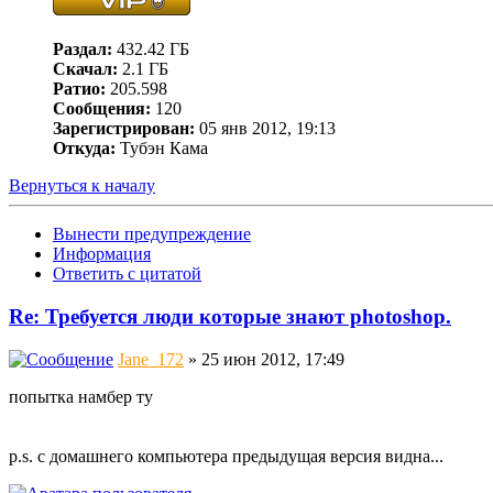
Раздал:
432.42 ГБ
Скачал:
2.1 ГБ
Ратио:
205.598
Сообщения:
120
Зарегистрирован:
05 янв 2012, 19:13
Откуда:
Тубэн Кама
Вернуться к началу
Вынести предупреждение
Информация
Ответить с цитатой
Re: Требуется люди которые знают photoshop.
Jane_172
» 25 июн 2012, 17:49
попытка намбер ту
p.s. с домашнего компьютера предыдущая версия видна...