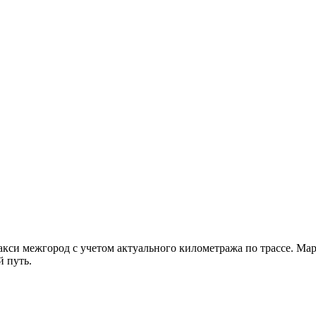
такси межгород с учетом актуального километража по трассе. 
й путь.