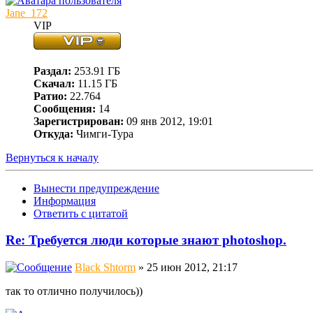
Jane_172
VIP
Раздал:
253.91 ГБ
Скачал:
11.15 ГБ
Ратио:
22.764
Сообщения:
14
Зарегистрирован:
09 янв 2012, 19:01
Откуда:
Чимги-Тура
Вернуться к началу
Вынести предупреждение
Информация
Ответить с цитатой
Re: Требуется люди которые знают photoshop.
Black Shtorm
» 25 июн 2012, 21:17
так то отлично получилось))