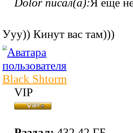
Dolor писал(а):
Я еще н
Ууу)) Кинут вас там)))
Black Shtorm
VIP
Раздал:
432.42 ГБ