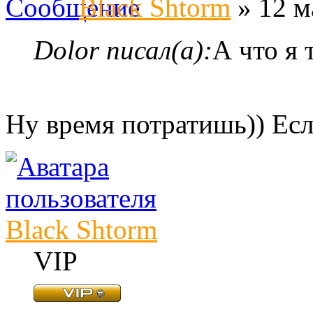
Black Shtorm
» 12 м
Dolor писал(а):
А что я 
Ну время потратишь)) Есл
Black Shtorm
VIP