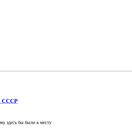
ик СССР
му здесь бы были к месту