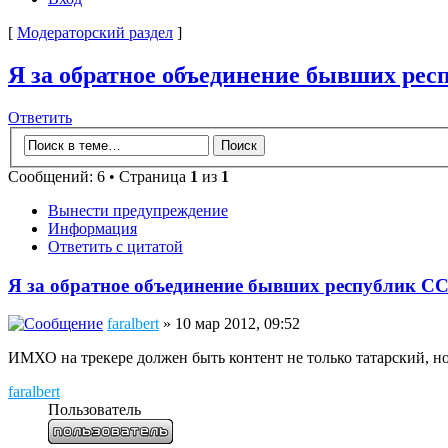
[
Модераторский раздел
]
Я за обратное объединение бывших ре
Ответить
Сообщений: 6 • Страница
1
из
1
Вынести предупреждение
Информация
Ответить с цитатой
Я за обратное объединение бывших республик С
faralbert
» 10 мар 2012, 09:52
ИМХО на трекере должен быть контент не только татарский, но
faralbert
Пользователь