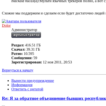
blackaid писал(а):
Мульти язычных трекеров полно, а вот с
Схожие мы поддержим и сделаем если будет достаточно людей г
Dolor
Администратор
Раздал:
416.51 ГБ
Скачал:
39.31 ГБ
Ратио:
10.595
Сообщения:
59
Зарегистрирован:
12 ноя 2011, 20:53
Вернуться к началу
Вынести предупреждение
Информация
Ответить с цитатой
Re: Я за обратное объединение бывших республ