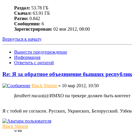
Раздал:
53.78 ГБ
Скачал:
63.91 ГБ
Ратио:
0.842
Сообщения:
6
Зарегистрирован:
02 янв 2012, 08:00
Вернуться к началу
Вынести предупреждение
Информация
Ответить с цитатой
Re: Я за обратное объединение бывших республ
Black Shtorm
» 10 мар 2012, 10:50
faralbert писал(а):
ИМХО на трекере должен быть контент н
Я с тобой не согласен. Русских, Укранских, Белорусский. Узбе
Black Shtorm
VIP