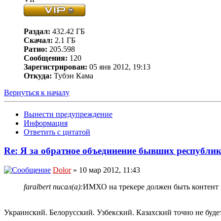
Раздал:
432.42 ГБ
Скачал:
2.1 ГБ
Ратио:
205.598
Сообщения:
120
Зарегистрирован:
05 янв 2012, 19:13
Откуда:
Тубэн Кама
Вернуться к началу
Вынести предупреждение
Информация
Ответить с цитатой
Re: Я за обратное объединение бывших республ
Dolor
» 10 мар 2012, 11:43
faralbert писал(а):
ИМХО на трекере должен быть контент н
Украинский. Белорусский. Узбекский. Казахский точно не будет