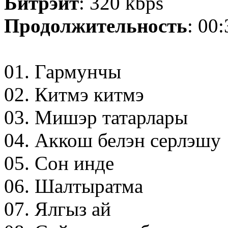
Битрэйт
: 320 kbps
Продолжительность
: 00
01. Гармунчы
02. Китмэ китмэ
03. Мишэр татарлары
04. Аккош белэн серлэшу
05. Сон инде
06. Шалтыратма
07. Ялгыз ай