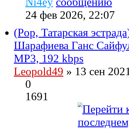
Ni4ey
24 фев 2026, 22:07
(Pop, Татарская эстрада
Шарафиева Ганс Сайфул
MP3, 192 kbps
Leopold49
» 13 сен 202
0
1691