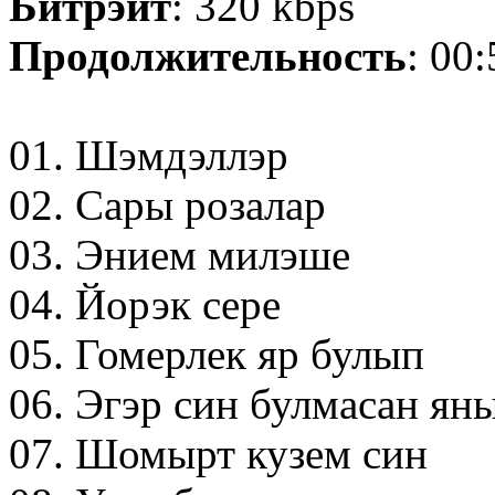
Битрэйт
: 320 kbps
Продолжительность
: 00
01. Шэмдэллэр
02. Сары розалар
03. Энием милэше
04. Йорэк сере
05. Гомерлек яр булып
06. Эгэр син булмасан ян
07. Шомырт кузем син