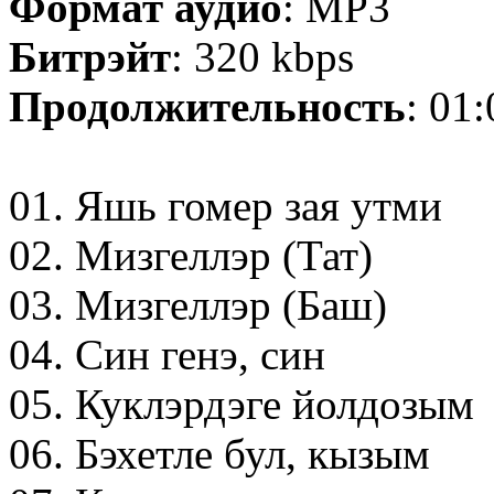
Формат аудио
: MP3
Битрэйт
: 320 kbps
Продолжительность
: 01
01. Яшь гомер зая утми
02. Мизгеллэр (Тат)
03. Мизгеллэр (Баш)
04. Син генэ, син
05. Куклэрдэге йолдозым
06. Бэхетле бул, кызым