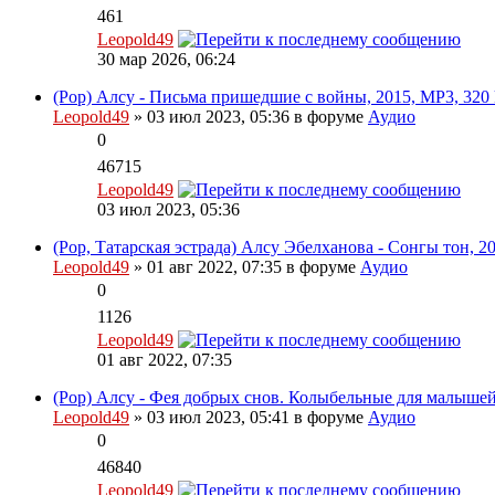
461
Leopold49
30 мар 2026, 06:24
(Pop) Алсу - Письма пришедшие с войны, 2015, MP3, 320 
Leopold49
» 03 июл 2023, 05:36 в форуме
Аудио
0
46715
Leopold49
03 июл 2023, 05:36
(Pop, Татарская эстрада) Алсу Эбелханова - Сонгы тон, 2
Leopold49
» 01 авг 2022, 07:35 в форуме
Аудио
0
1126
Leopold49
01 авг 2022, 07:35
(Pop) Алсу - Фея добрых снов. Колыбельные для малышей,
Leopold49
» 03 июл 2023, 05:41 в форуме
Аудио
0
46840
Leopold49