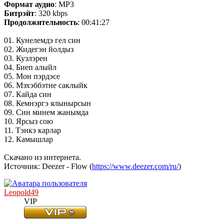
Формат аудио
: MP3
Битрэйт
: 320 kbps
Продолжительность
: 00:41:27
01. Кунелемдэ гел син
02. Жидегэн йолдыз
03. Кузлэрен
04. Биеп алыйл
05. Мон пэрдэсе
06. Мэхэббэтне саклыйк
07. Кайда син
08. Кемнэргэ ялынырсын
09. Син минем жанымда
10. Ярсыз сою
11. Тэнкэ карлар
12. Камышлар
Скачано из интернета.
Источник: Deezer - Flow (
https://www.deezer.com/ru/
)
Leopold49
VIP