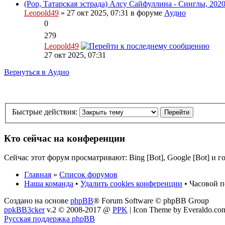
(Pop, Татарская эстрада) Алсу Сайфуллина - Синглы, 2020
Leopold49
» 27 окт 2025, 07:31 в форуме
Аудио
0
279
Leopold49
27 окт 2025, 07:31
Вернуться в Аудио
Быстрые действия:
Кто сейчас на конференции
Сейчас этот форум просматривают:
Bing [Bot]
,
Google [Bot]
и го
Главная
»
Список форумов
Наша команда
•
Удалить cookies конференции
• Часовой п
Создано на основе
phpBB
® Forum Software © phpBB Group
ppkBB3cker
v.2 © 2008-2017 @
PPK
| Icon Theme by Everaldo.co
Русская поддержка phpBB