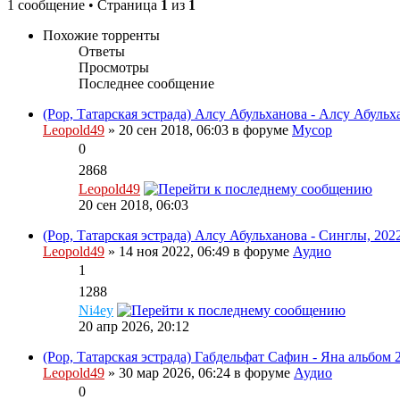
1 сообщение • Страница
1
из
1
Похожие торренты
Ответы
Просмотры
Последнее сообщение
(Pop, Татарская эстрада) Алсу Абульханова - Алсу Абульх
Leopold49
» 20 сен 2018, 06:03 в форуме
Мусор
0
2868
Leopold49
20 сен 2018, 06:03
(Pop, Татарская эстрада) Алсу Абульханова - Синглы, 202
Leopold49
» 14 ноя 2022, 06:49 в форуме
Аудио
1
1288
Ni4ey
20 апр 2026, 20:12
(Pop, Татарская эстрада) Габдельфат Сафин - Яна альбом 2
Leopold49
» 30 мар 2026, 06:24 в форуме
Аудио
0