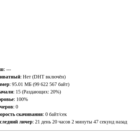
эш
: ---
иватный
: Нет (DHT включён)
змер
: 95.01 МБ (99 622 567 байт)
ачали
:
15
(Раздающих: 20%)
оровье
: 100%
черов
:
0
орость скачивания
:
0 байт/сек
следний личер
:
21 день 20 часов 2 минуты 47 секунд назад