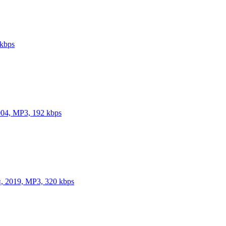
kbps
004, MP3, 192 kbps
 2019, MP3, 320 kbps