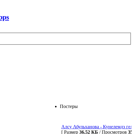
bps
Постеры
Алсу Абульханова - Кунелемдэ гел с
[ Размер
36.52 КБ
/ Просмотров
35