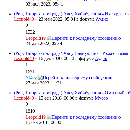
03 июл 2023, 05:41
(Pop, Татарская эстрада) Алсу Хабибуллина - Ике ярда, ик
Leopold49
» 23 май 2022, 05:34 в форуме
Аудио
0
1532
Leopold49
23 май 2022, 05:34
(Pop, Татарская эстрада) Алсу Валиуллина - Рэхмэт язмыш
Leopold49
» 16 дек 2020, 09:13 в форуме
Аудио
1
1671
Ni4ey
27 май 2023, 11:31
(Pop, Татарская эстрада) Алсу Хабибуллина - Омтылыйк бэ
Leopold49
» 15 сен 2018, 06:00 в форуме
Мусор
0
1810
Leopold49
15 сен 2018, 06:00