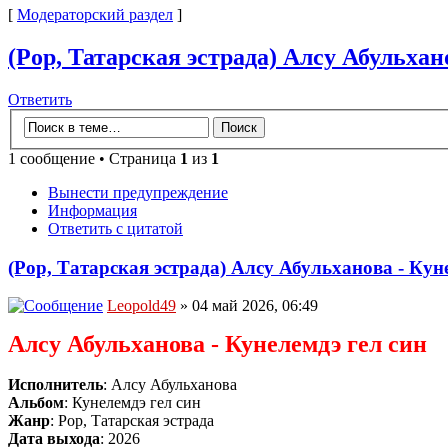
[
Модераторский раздел
]
(Pop, Татарская эстрада) Алсу Абульхано
Ответить
1 сообщение • Страница
1
из
1
Вынести предупреждение
Информация
Ответить с цитатой
(Pop, Татарская эстрада) Алсу Абульханова - Куне
Leopold49
» 04 май 2026, 06:49
Алсу Абульханова - Кунелемдэ гел син
Исполнитель
: Алсу Абульханова
Альбом
: Кунелемдэ гел син
Жанр
: Pop, Татарская эстрада
Дата выхода
: 2026