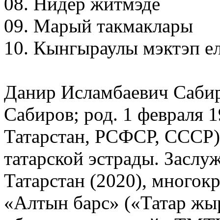
08. Нидер житмэде
09. Марый такмаклары
10. Кынгыраулы мэктэп е
Данир Исламбаевич Сабир
Сабиров; род. 1 февраля 1
Татарстан, РСФСР, СССР) 
татарской эстрады. Заслу
Татарстан (2020), многок
«Алтын барс» («Татар жы