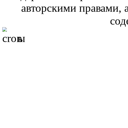
авторскими правами, 
сод
ы