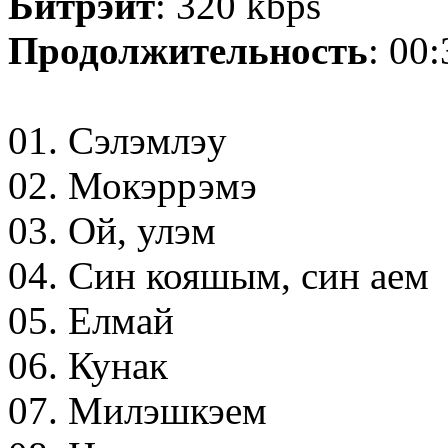
Битрэйт
: 320 kbps
Продолжительность
: 00
01. Сэлэмлэу
02. Мокэррэмэ
03. Ой, улэм
04. Син кояшым, син аем
05. Елмай
06. Кунак
07. Милэшкэем