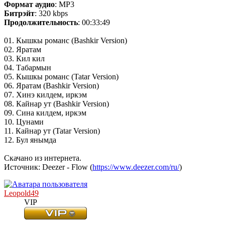
Формат аудио
: MP3
Битрэйт
: 320 kbps
Продолжительность
: 00:33:49
01. Кышкы романс (Bashkir Version)
02. Яратам
03. Кил кил
04. Табармын
05. Кышкы романс (Tatar Version)
06. Яратам (Bashkir Version)
07. Хинэ килдем, иркэм
08. Кайнар ут (Bashkir Version)
09. Сина килдем, иркэм
10. Цунами
11. Кайнар ут (Tatar Version)
12. Бул янымда
Скачано из интернета.
Источник: Deezer - Flow (
https://www.deezer.com/ru/
)
Leopold49
VIP