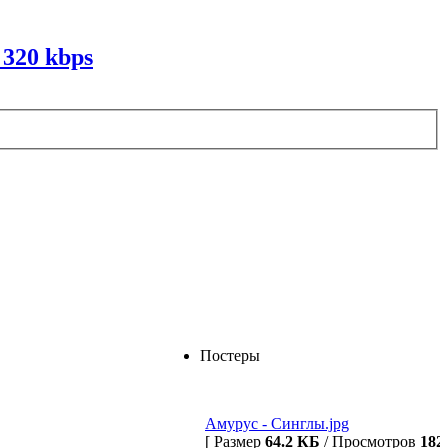
 320 kbps
Постеры
Амурус - Синглы.jpg
[ Размер
64.2 КБ
/ Просмотров
182