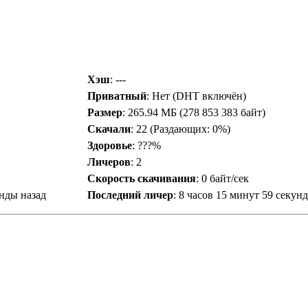
Хэш
: ---
Приватный
: Нет (DHT включён)
Размер
: 265.94 МБ (278 853 383 байт)
Скачали
:
22
(Раздающих: 0%)
Здоровье
: ???%
Личеров
:
2
Скорость скачивания
:
0 байт/сек
унды назад
Последний личер
:
8 часов 15 минут 59 секунд