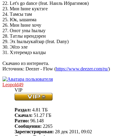
22. Let's go dance (feat. Наиль Ибрагимов)
23. Мин hине куктэге
24. Тамсы там
25. Юк, ышанма
26. Мин hине хочу
27. Онот уны hылыу
28. Татлы ирендэрен
29. Эх hылыукайзар (feat. Dany)
30. Эйзэ эле
31. Хэтеремдэ калды
Скачано из интернета.
Источник: Deezer - Flow (
https://www.deezer.com/ru/
)
Leopold49
VIP
Раздал:
4.81 ТБ
Скачал:
51.27 ГБ
Ратио:
96.148
Сообщения:
2265
Зарегистрирован:
28 дек 2011, 09:02