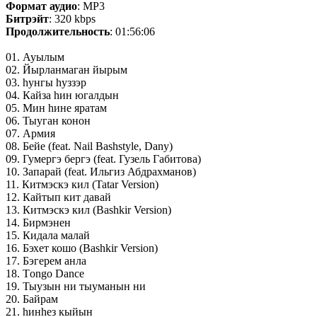
Формат аудио
: MP3
Битрэйт
: 320 kbps
Продолжительность
: 01:56:06
01. Ауылым
02. Йырланмаган йырым
03. hунгы hуззэр
04. Кайза hин югалдын
05. Мин hине яратам
06. Тыуган конон
07. Армия
08. Бейе (feat. Nail Bashstyle, Dany)
09. Гумергэ бергэ (feat. Гузель Габитова)
10. Запарай (feat. Ильгиз Абдрахманов)
11. Китмэскэ кил (Tatar Version)
12. Кайтып кит давай
13. Китмэскэ кил (Bashkir Version)
14. Бирмэнен
15. Кидала малай
16. Бэхет кошо (Bashkir Version)
17. Бэгерем анла
18. Тongo Dance
19. Тыузын ни тыуманын ни
20. Байрам
21. hинhез кыйын