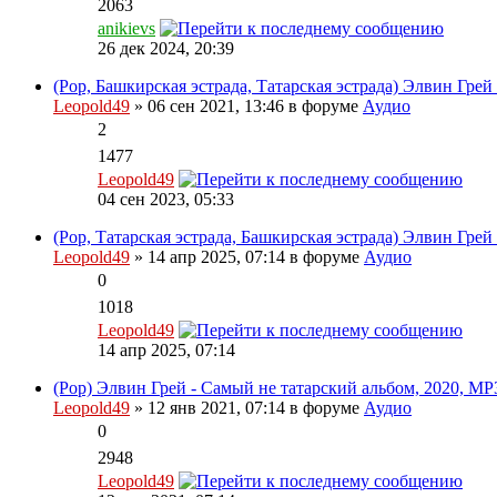
2063
anikievs
26 дек 2024, 20:39
(Pop, Башкирская эстрада, Татарская эстрада) Элвин Грей 
Leopold49
» 06 сен 2021, 13:46 в форуме
Аудио
2
1477
Leopold49
04 сен 2023, 05:33
(Pop, Татарская эстрада, Башкирская эстрада) Элвин Грей
Leopold49
» 14 апр 2025, 07:14 в форуме
Аудио
0
1018
Leopold49
14 апр 2025, 07:14
(Pop) Элвин Грей - Самый не татарский альбом, 2020, MP3
Leopold49
» 12 янв 2021, 07:14 в форуме
Аудио
0
2948
Leopold49