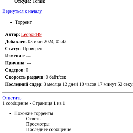
Откуда:
Tomsk
Вернуться к началу
Торрент
Автор
:
Leopold49
Добавлен
:
03 июн 2024, 05:42
Статус
: Проверен
Изменил
:
---
Причина
:
---
Сидеров
:
0
Скорость раздачи
:
0 байт/сек
Последний сидер
:
3 месяца 12 дней 10 часов 17 минут 52 сек
Ответить
1 сообщение • Страница
1
из
1
Похожие торренты
Ответы
Просмотры
Последнее сообщение