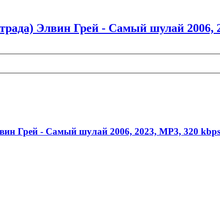
трада) Элвин Грей - Самый шулай 2006, 2
вин Грей - Самый шулай 2006, 2023, MP3, 320 kbp