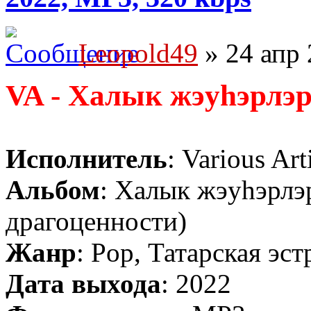
Leopold49
» 24 апр 
VA - Халык жэуhэрлэр
Исполнитель
: Various Art
Альбом
: Халык жэуhэрлэ
драгоценности)
Жанр
: Pop, Татарская эст
Дата выхода
: 2022