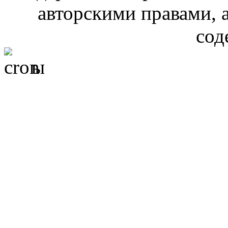
авторскими правами, 
сод
ы