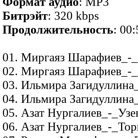
Формат аудио
: MP3
Битрэйт
: 320 kbps
Продолжительность
: 00
01. Миргаяз Шарафиев_-_
02. Миргаяз Шарафиев_-_
03. Ильмира Загидуллина
04. Ильмира Загидуллин
05. Азат Нургалиев_-_Узе
06. Азат Нургалиев_-_Тор