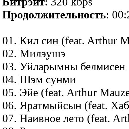
Битрэйт
: 320 kbps
Продолжительность
: 00
01. Кил син (feat. Arthur 
02. Милэушэ
03. Уйларымны белмисен
04. Шэм cунми
05. Эйе (feat. Arthur Mauze
06. Яратмыйсын (feat. Ха
07. Наивное лето (feat. Ar