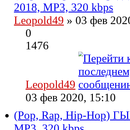
2018, MP3, 320 kbps
Leopold49
» 03 фев 202
0
1476
Leopold49
03 фев 2020, 15:10
(Pop, Rap, Hip-Hop) Г
MP3, 320 kbps