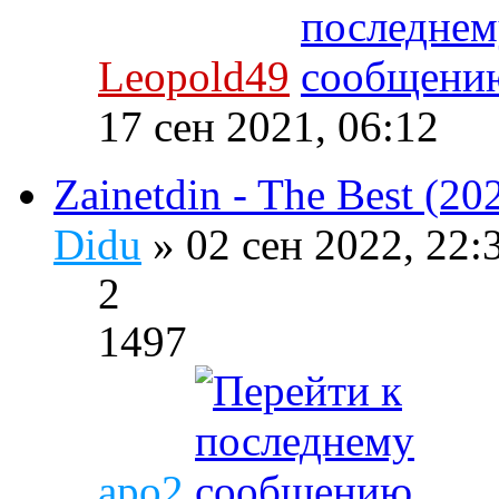
Leopold49
17 сен 2021, 06:12
Zainetdin - The Best (20
Didu
» 02 сен 2022, 22
2
1497
apo2