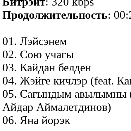
Битрэйт
: 320 kbps
Продолжительность
: 00
01. Лэйсэнем
02. Сою учагы
03. Кайдан белден
04. Жэйге кичлэр (feat. 
05. Сагындым авылымны 
Айдар Аймалетдинов)
06. Яна йорэк