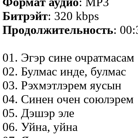
Формат аудио
: MP3
Битрэйт
: 320 kbps
Продолжительность
: 00
01. Эгэр сине очратмасам
02. Булмас инде, булмас
03. Рэхмэтлэрем яусын
04. Синен очен союлэрем
05. Дэшэр эле
06. Уйна, уйна