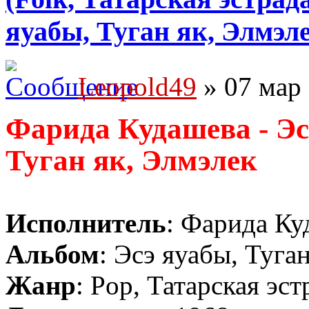
яуабы, Туган як, Элмэле
Leopold49
» 07 мар 
Фарида Кудашева - Эс
Туган як, Элмэлек
Исполнитель
: Фарида Ку
Альбом
: Эсэ яуабы, Туга
Жанр
: Pop, Татарская эст