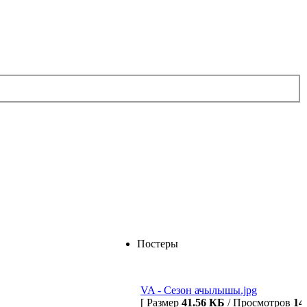
Постеры
VA - Сезон ачылышы.jpg
[ Размер
41.56 КБ
/ Просмотров
14