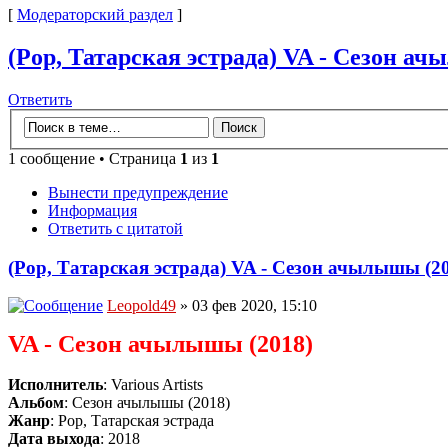
[
Модераторский раздел
]
(Pop, Татарская эстрада) VA - Сезон ач
Ответить
1 сообщение • Страница
1
из
1
Вынести предупреждение
Информация
Ответить с цитатой
(Pop, Татарская эстрада) VA - Сезон ачылышы (20
Leopold49
» 03 фев 2020, 15:10
VA - Сезон ачылышы (2018)
Исполнитель
: Various Artists
Альбом
: Сезон ачылышы (2018)
Жанр
: Pop, Татарская эстрада
Дата выхода
: 2018