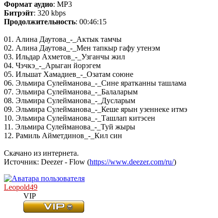
Формат аудио
: MP3
Битрэйт
: 320 kbps
Продолжительность
: 00:46:15
01. Алина Даутова_-_Актык тамчы
02. Алина Даутова_-_Мен тапкыр гафу утенэм
03. Ильдар Ахметов_-_Узганчы жил
04. Чэчкэ_-_Арыган йорэгем
05. Ильшат Хамадиев_-_Озатам союне
06. Эльмира Сулейманова_-_Сине яратканны ташлама
07. Эльмира Сулейманова_-_Балаларым
08. Эльмира Сулейманова_-_Дусларым
09. Эльмира Сулейманова_-_Кеше ярын узеннеке итмэ
10. Эльмира Сулейманова_-_Ташлап китэсен
11. Эльмира Сулейманова_-_Туй жыры
12. Рамиль Айметдинов_-_Кил син
Скачано из интернета.
Источник: Deezer - Flow (
https://www.deezer.com/ru/
)
Leopold49
VIP