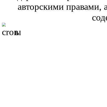
авторскими правами, 
сод
ы