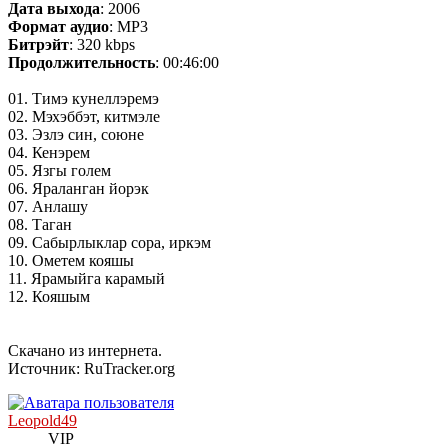
Дата выхода
: 2006
Формат аудио
: MP3
Битрэйт
: 320 kbps
Продолжительность
: 00:46:00
01. Тимэ кунеллэремэ
02. Мэхэббэт, китмэле
03. Эзлэ син, союне
04. Кенэрем
05. Язгы голем
06. Яраланган йорэк
07. Анлашу
08. Таган
09. Сабырлыклар сора, иркэм
10. Ометем кояшы
11. Ярамыйга карамый
12. Кояшым
Скачано из интернета.
Источник: RuTracker.org
Leopold49
VIP