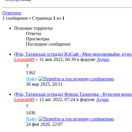
Ответить
1 сообщение • Страница
1
из
1
Похожие торренты
Ответы
Просмотры
Последнее сообщение
(Pop, Татарская эстрада) ИлСаф - Мин монланмыйм, куне
Leopold49
» 31 янв 2022, 06:39 в форуме
Аудио
3
1362
Ni4ey
30 мар 2025, 20:51
(Pop, Татарская эстрада) Флюра Талипова - Кунелем монн
Leopold49
» 15 авг 2022, 07:24 в форуме
Аудио
1
1436
Ni4ey
24 фев 2026, 22:07