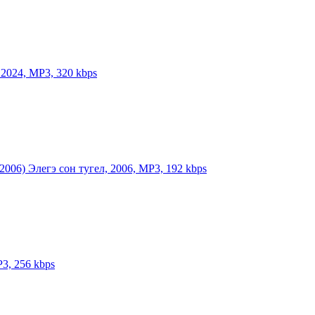
 2024, MP3, 320 kbps
2006) Элегэ сон тугел, 2006, MP3, 192 kbps
P3, 256 kbps