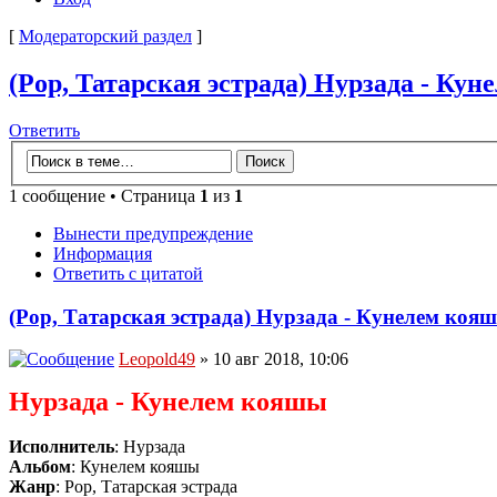
[
Модераторский раздел
]
(Pop, Татарская эстрада) Нурзада - Кун
Ответить
1 сообщение • Страница
1
из
1
Вынести предупреждение
Информация
Ответить с цитатой
(Pop, Татарская эстрада) Нурзада - Кунелем кояш
Leopold49
» 10 авг 2018, 10:06
Нурзада - Кунелем кояшы
Исполнитель
: Нурзада
Альбом
: Кунелем кояшы
Жанр
: Pop, Татарская эстрада