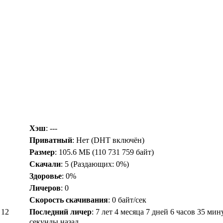
Хэш
: ---
Приватный
: Нет (DHT включён)
Размер
: 105.6 МБ (110 731 759 байт)
Скачали
:
5
(Раздающих: 0%)
Здоровье
: 0%
Личеров
:
0
Скорость скачивания
:
0 байт/сек
 12
Последний личер
:
7 лет 4 месяца 7 дней 6 часов 35 мин
секунды назад