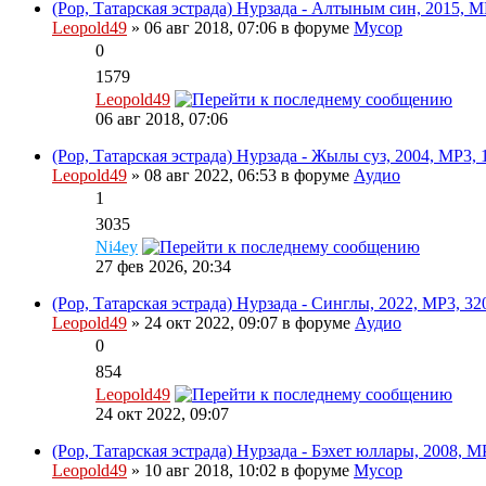
(Pop, Татарская эстрада) Нурзада - Алтыным син, 2015, M
Leopold49
» 06 авг 2018, 07:06 в форуме
Мусор
0
1579
Leopold49
06 авг 2018, 07:06
(Pop, Татарская эстрада) Нурзада - Жылы суз, 2004, MP3, 
Leopold49
» 08 авг 2022, 06:53 в форуме
Аудио
1
3035
Ni4ey
27 фев 2026, 20:34
(Pop, Татарская эстрада) Нурзада - Синглы, 2022, MP3, 32
Leopold49
» 24 окт 2022, 09:07 в форуме
Аудио
0
854
Leopold49
24 окт 2022, 09:07
(Pop, Татарская эстрада) Нурзада - Бэхет юллары, 2008, M
Leopold49
» 10 авг 2018, 10:02 в форуме
Мусор