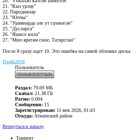
20. "Үпкәләп калган шикелле"
21. "Кыз урлау"
22. Пародияләр
23. "Юлчы"
24. "Урамнарда әле ут сүнмәгән"
25. "Дусларга"
26. "Яшисе килә"
27. "Мин яратам сине, Татарстан"
После 8 сразу идет 10. Это ошибка на самой обложке диска
Danik2818
Пользователь
Раздал:
79.69 МБ
Скачал:
21.38 ГБ
Ратио:
0.004
Сообщения:
15
Зарегистрирован:
11 янв 2026, 01:43
Откуда:
Атнинский район
Вернуться к началу
Торрент