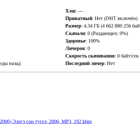
Хэш
: ---
Приватный
: Нет (DHT включён)
Размер
: 4.34 ГБ (4 662 880 256 бай
Скачали
:
0
(Раздающих: 0%)
Здоровье
: 100%
Личеров
:
0
Скорость скачивания
:
0 байт/сек
унды назад
Последний личер
:
Нет
2006) Элегэ сон тугел, 2006, MP3, 192 kbps