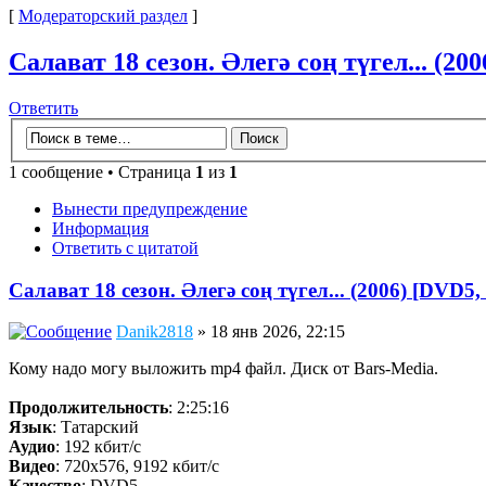
[
Модераторский раздел
]
Салават 18 сезон. Әлегә соң түгел... (20
Ответить
1 сообщение • Страница
1
из
1
Вынести предупреждение
Информация
Ответить с цитатой
Салават 18 сезон. Әлегә соң түгел... (2006) [DVD5,
Danik2818
» 18 янв 2026, 22:15
Кому надо могу выложить mp4 файл. Диск от Bars-Media.
Продолжительность
: 2:25:16
Язык
: Татарский
Аудио
: 192 кбит/с
Видео
: 720x576, 9192 кбит/с
Качество
: DVD5