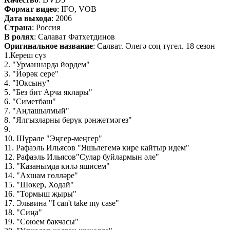
Формат видео
: IFO, VOB
Дата выхода
: 2006
Страна
: Россия
В ролях
: Салават Фатхетдинов
Оригинальное название
: Салват. Әлегә соң түгел. 18 сезон
1.Кереш сүз
2. "Урманнарда йөрдем"
3. "Йөрәк сере"
4. "Юксыну"
5. "Без бит Арча яклары"
6. "Симетбаш"
7. "Аңлашылмый"
8. "Ялгызларны берүк рәнҗетмәгез"
9.
10. Шүрәле "Эңгер-меңгер"
11. Рафаэль Ильясов "Яшьлегемә кире кайтыр идем"
12. Рафаэль Ильясов"Сулар буйлармын әле"
13. "Казанымда килә яшисем"
14. "Ахшам гөлләре"
15. "Шөкер, Ходай"
16. "Тормыш җыры"
17. Эльвина "I can't take my case"
18. "Сиңа"
19. "Сөюем бакчасы"