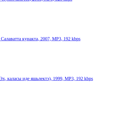
- Салаватта кунакта, 2007, MP3, 192 kbps
(Эх, каласы иде яшьлектэ), 1999, MP3, 192 kbps