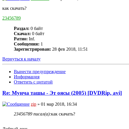
как скачать?
23456789
Раздал:
0 байт
Скачал:
0 байт
Ратио:
Inf.
Сообщения:
1
Зарегистрирован:
28 фев 2018, 11:51
Вернуться к началу
Вынести предупреждение
Информация
Ответить с цитатой
Re: Мунча ташы - Эт оясы (2005) [DVDRip, avi]
zip
» 01 мар 2018, 16:34
23456789 писал(а):
как скачать?
Добрый день.