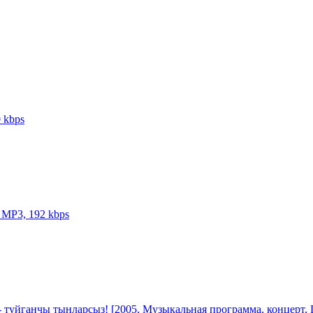
 kbps
 MP3, 192 kbps
- туйганчы тынларсыз! [2005, Музыкальная программа, концерт,