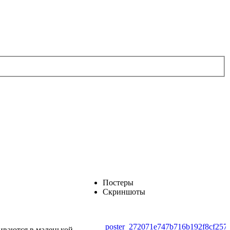
Постеры
Скриншоты
poster_272071e747b716b192f8cf257a
виваются в маленькой