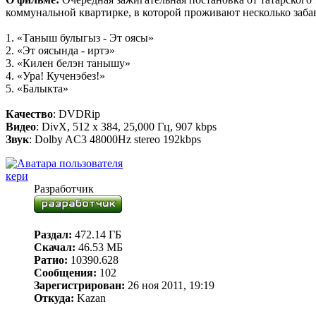
коммунальной квартирке, в которой проживают несколько заба
1. «Таныш булыгыз - Эт оясы»
2. «Эт оясында - иртэ»
3. «Килен белэн танышу»
4. «Ура! Кученэбез!»
5. «Балыкта»
Качество
: DVDRip
Видео
: DivX, 512 x 384, 25,000 Гц, 907 kbps
Звук
: Dolby AC3 48000Hz stereo 192kbps
кери
Разработчик
Раздал:
472.14 ГБ
Скачал:
46.53 МБ
Ратио:
10390.628
Сообщения:
102
Зарегистрирован:
26 ноя 2011, 19:19
Откуда:
Kazan