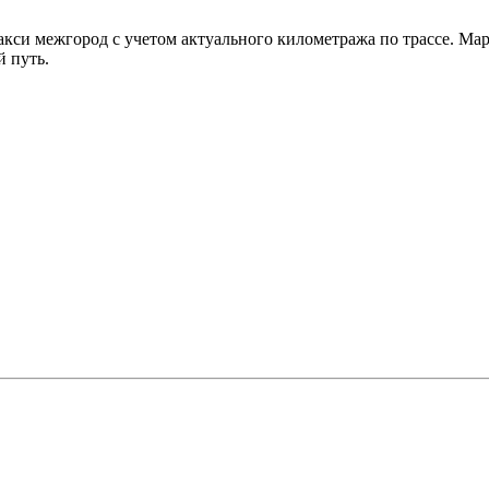
такси межгород с учетом актуального километража по трассе. 
й путь.