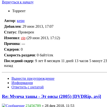
Вернуться к началу
Торрент
Автор
:
кери
Добавлен
:
29 июн 2013, 17:07
Статус
: Проверен
Изменил
:
zip
(29 июн 2013, 17:12)
Причина
:
---
Сидеров
:
0
Скорость раздачи
:
0 байт/сек
Последний сидер
:
9 лет 8 месяцев 11 дней 13 часов 5 минут 2
назад
Вынести предупреждение
Информация
Ответить с цитатой
Re: Мунча ташы - Эт оясы (2005) [DVDRip, avi]
23456789
» 28 фев 2018, 11:53