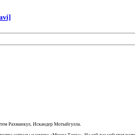
avi]
стем Рахманкул, Искандер Мотыйгулла.
 театра эстрады и юмора «Мунча Ташы». На сей раз события раз