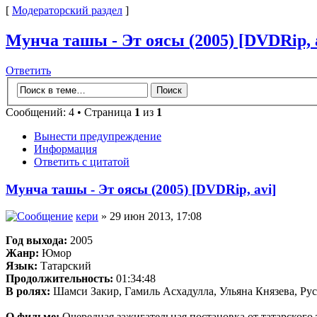
[
Модераторский раздел
]
Мунча ташы - Эт оясы (2005) [DVDRip, 
Ответить
Сообщений: 4 • Страница
1
из
1
Вынести предупреждение
Информация
Ответить с цитатой
Мунча ташы - Эт оясы (2005) [DVDRip, avi]
кери
» 29 июн 2013, 17:08
Год выхода:
2005
Жанр:
Юмор
Язык:
Татарский
Продолжительность:
01:34:48
В ролях:
Шамси Закир, Гамиль Асхадулла, Ульяна Князева, Ру
О фильме:
Очередная зажигательная постановка от татарского