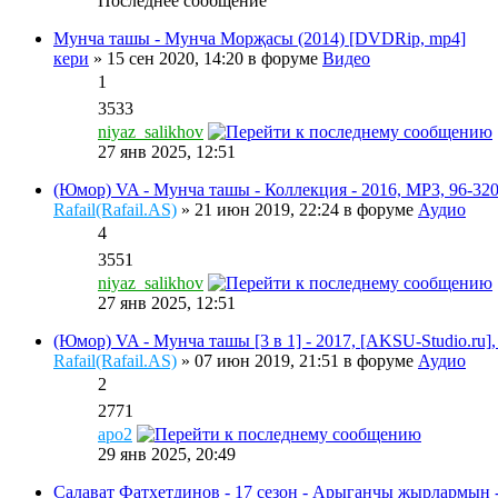
Последнее сообщение
Мунча ташы - Мунча Морҗасы (2014) [DVDRip, mp4]
кери
» 15 сен 2020, 14:20 в форуме
Видео
1
3533
niyaz_salikhov
27 янв 2025, 12:51
(Юмор) VA - Мунча ташы - Коллекция - 2016, MP3, 96-320
Rafail(Rafail.AS)
» 21 июн 2019, 22:24 в форуме
Аудио
4
3551
niyaz_salikhov
27 янв 2025, 12:51
(Юмор) VA - Мунча ташы [3 в 1] - 2017, [AKSU-Studio.ru],
Rafail(Rafail.AS)
» 07 июн 2019, 21:51 в форуме
Аудио
2
2771
apo2
29 янв 2025, 20:49
Салават Фатхетдинов - 17 сезон - Арыганчы жырлармын 