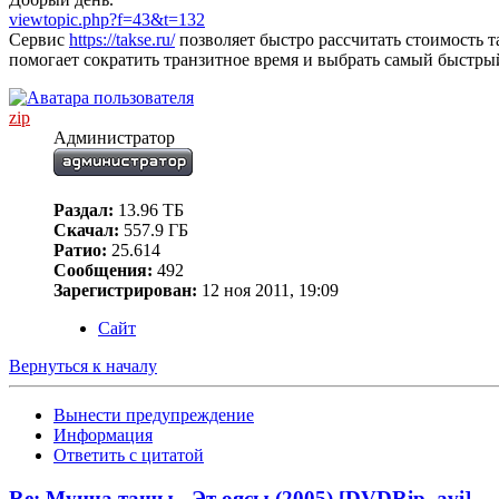
viewtopic.php?f=43&t=132
Сервис
https://takse.ru/
позволяет быстро рассчитать стоимость 
помогает сократить транзитное время и выбрать самый быстры
zip
Администратор
Раздал:
13.96 ТБ
Скачал:
557.9 ГБ
Ратио:
25.614
Сообщения:
492
Зарегистрирован:
12 ноя 2011, 19:09
Сайт
Вернуться к началу
Вынести предупреждение
Информация
Ответить с цитатой
Re: Мунча ташы - Эт оясы (2005) [DVDRip, avi]