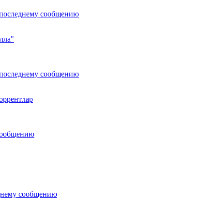
лла"
торрентлар