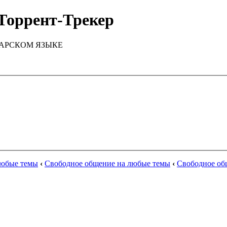
Торрент-Трекер
ТАРСКОМ ЯЗЫКЕ
любые темы
‹
Свободное общение на любые темы
‹
Свободное об