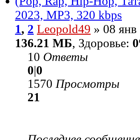
(Pop, Rap, Hip-Hop, Тат
2023, MP3, 320 kbps
1
,
2
Leopold49
» 08 янв 
136.21 МБ
, Здоровье:
0
10
Ответы
0
|
0
1570
Просмотры
21
Последнее сообщени