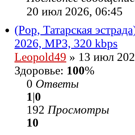
20 июл 2026, 06:45
(Pop, Татарская эстрад
2026, MP3, 320 kbps
Leopold49
» 13 июл 202
Здоровье:
100
%
0
Ответы
1
|
0
192
Просмотры
10