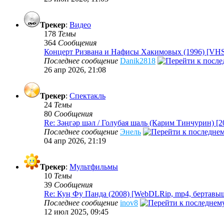
Трекер
:
Видео
178
Темы
364
Сообщения
Концерт Ризвана и Нафисы Хакимовых (1996) [VHS,
Последнее сообщение
Danik2818
26 апр 2026, 21:08
Трекер
:
Спектакль
24
Темы
80
Сообщения
Re: Зәңгәр шәл / Голубая шаль (Карим Тинчурин) [2
Последнее сообщение
Энель
04 апр 2026, 21:19
Трекер
:
Мультфильмы
10
Темы
39
Сообщения
Re: Куң Фу Панда (2008) [WebDLRip, mp4, бертав
Последнее сообщение
inov8
12 июл 2025, 09:45