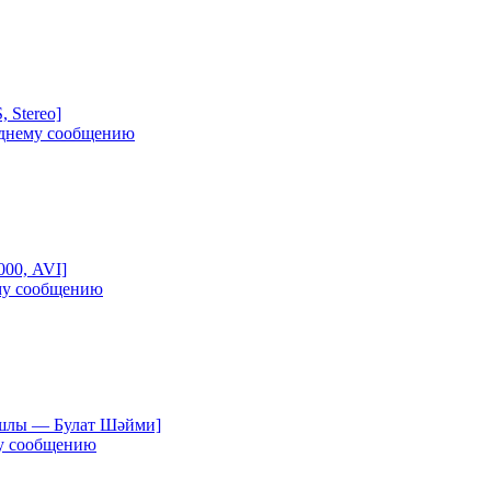
 Stereo]
000, AVI]
ышлы — Булат Шәйми]