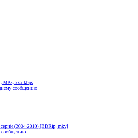
м, MP3, xxx kbps
 серий (2004-2010) [BDRip, mkv]