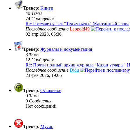
Трекер
:
Книги
40
Темы
74
Сообщения
Re: Рәсемле сүзлек "Тел ачкычы" (Картинный слова
Последнее сообщение
Leopold49
02 апр 2023, 05:30
Трекер
:
Журналы и документация
3
Темы
12
Сообщения
Re: Почти полный архив журнала "Казан утлары" [
Последнее сообщение
Didu
23 фев 2026, 19:05
Трекер
:
Остальное
0
Темы
0
Сообщения
Нет сообщений
Трекер
:
Мусор