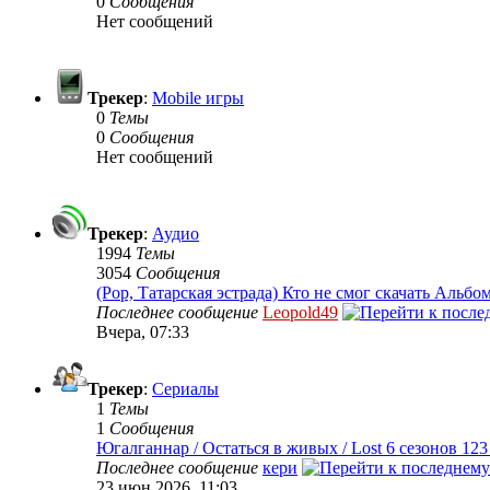
0
Сообщения
Нет сообщений
Трекер
:
Mobile игры
0
Темы
0
Сообщения
Нет сообщений
Трекер
:
Аудио
1994
Темы
3054
Сообщения
(Pop, Татарская эстрада) Кто не смог скачать Альбо
Последнее сообщение
Leopold49
Вчера, 07:33
Трекер
:
Сериалы
1
Темы
1
Сообщения
Югалганнар / Остаться в живых / Lost 6 сезонов 123
Последнее сообщение
кери
23 июн 2026, 11:03