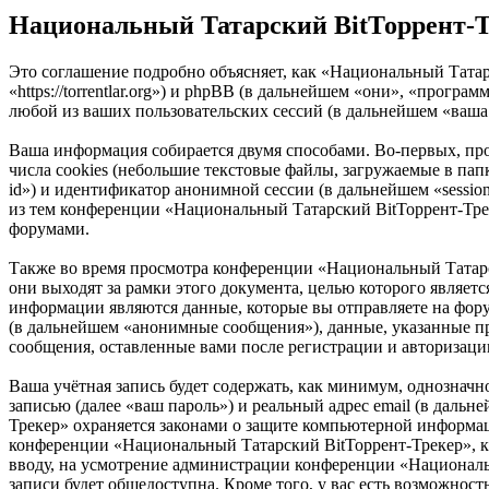
Национальный Татарский BitТоррент-Т
Это соглашение подробно объясняет, как «Национальный Татар
«https://torrentlar.org») и phpBB (в дальнейшем «они», «про
любой из ваших пользовательских сессий (в дальнейшем «ваша
Ваша информация собирается двумя способами. Во-первых, п
числа cookies (небольшие текстовые файлы, загружаемые в пап
id») и идентификатор анонимной сессии (в дальнейшем «sessio
из тем конференции «Национальный Татарский BitТоррент-Трек
форумами.
Также во время просмотра конференции «Национальный Татарс
они выходят за рамки этого документа, целью которого явля
информации являются данные, которые вы отправляете на фор
(в дальнейшем «анонимные сообщения»), данные, указанные п
сообщения, оставленные вами после регистрации и авторизаци
Ваша учётная запись будет содержать, как минимум, однознач
записью (далее «ваш пароль») и реальный адрес email (в даль
Трекер» охраняется законами о защите компьютерной информа
конференции «Национальный Татарский BitТоррент-Трекер», кро
вводу, на усмотрение администрации конференции «Национальн
записи будет общедоступна. Кроме того, у вас есть возможно