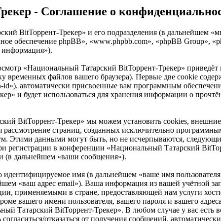
рекер - Соглашение о конфиденциально
ский BitТоррент-Трекер» и его подразделения (в дальнейшем «
граммное обеспечение phpBB», «www.phpbb.com», «phpBB Group»,
 информация»).
росмотр «Национальный Татарский BitТоррент-Трекер» приведё
ку временных файлов вашего браузера). Первые две cookie содер
n-id»), автоматически присвоенные вам программным обеспечени
ер» и будет использоваться для хранения информации о прочтё
кий BitТоррент-Трекер» мы можем установить cookies, внешни
ется рассмотрение страниц, созданных исключительно программ
ум. Этими данными могут быть, но не исчерпываются, следующи
ри регистрации в конференции «Национальный Татарский BitТорр
и (в дальнейшем «ваши сообщения»).
но идентифицируемое имя (в дальнейшем «ваше имя пользователя
нейшем «ваш адрес email»). Ваша информация из вашей учётной 
ции, применяемыми в стране, предоставляющей нам услуги хост
ме вашего имени пользователя, вашего пароля и вашего адреса 
ый Татарский BitТоррент-Трекер». В любом случае у вас есть 
сть согласиться/отказаться от получения сообщений, автоматич