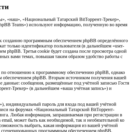
сти
мы», «наш», «Национальный Татарский BitТоррент-Трекер»,
 «phpBB Teams») используют информацию, полученную во время
т к созданию программным обеспечением phpBB определённого
жат только идентификатор пользователя (в дальнейшем «user-
ем phpBB. Третья cookie будет создана после просмотра одной
нных вами темах, повышая таким образом удобство работы с
е по отношению к программному обеспечению phpBB, однако
ным обеспечением phpBB. Вторым источником получения вашей
е данные: сообщения, размещённые под учётной записью Гостя
ент-Трекер» (в дальнейшем «ваша учётная запись») и
»), индивидуальный пароль для входа под вашей учётной
записи на форумах «Национальный Татарский BitТоррент-
инга. Любая информация, запрашиваемая при регистрации в
email, может быть как необходимой, так и необязательной ко
возможность выбрать, какая информация из вашей учётной
ески сгенерированных программным обеспечением phpBB.