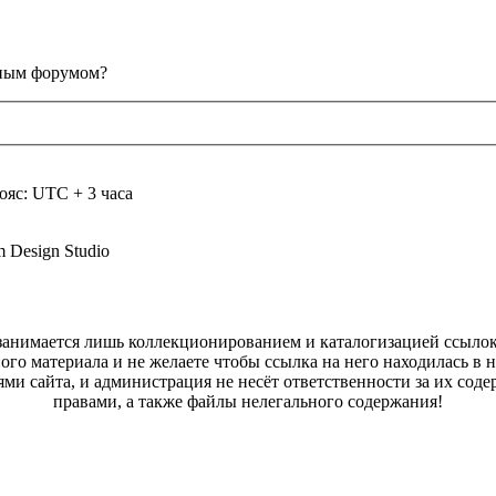
анным форумом?
ояс: UTC + 3 часа
m Design Studio
а занимается лишь коллекционированием и каталогизацией ссыл
ого материала и не желаете чтобы ссылка на него находилась в 
ями сайта, и администрация не несёт ответственности за их со
правами, а также файлы нелегального содержания!