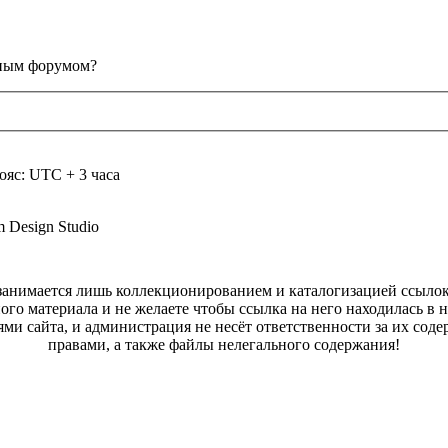
анным форумом?
ояс: UTC + 3 часа
m Design Studio
а занимается лишь коллекционированием и каталогизацией ссыл
ого материала и не желаете чтобы ссылка на него находилась в 
ями сайта, и администрация не несёт ответственности за их со
правами, а также файлы нелегального содержания!