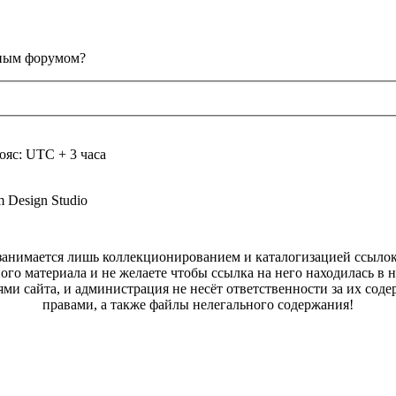
анным форумом?
ояс: UTC + 3 часа
m Design Studio
а занимается лишь коллекционированием и каталогизацией ссыл
ого материала и не желаете чтобы ссылка на него находилась в 
ями сайта, и администрация не несёт ответственности за их со
правами, а также файлы нелегального содержания!