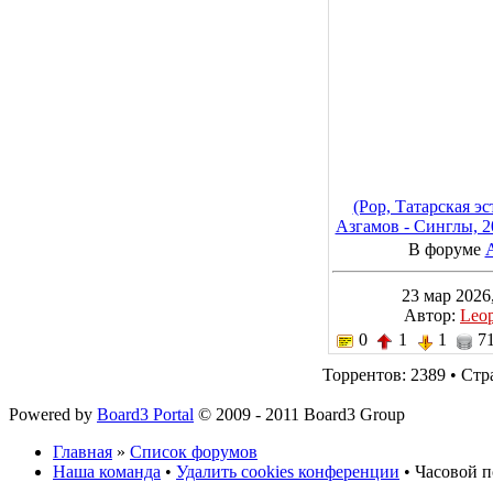
(Pop, Татарская э
Азгамов - Синглы, 2
320 kb
В форуме
23 мар 2026,
Автор:
Leo
0
1
1
71
Торрентов: 2389 • Ст
Powered by
Board3 Portal
© 2009 - 2011 Board3 Group
Главная
»
Список форумов
Наша команда
•
Удалить cookies конференции
• Часовой п