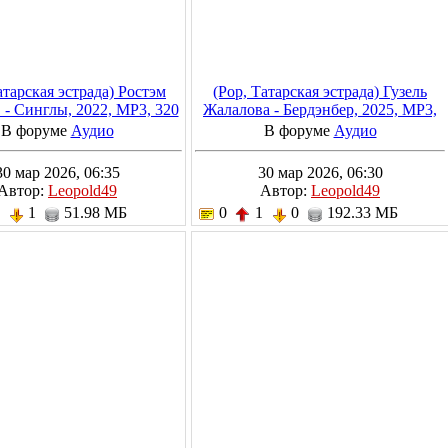
атарская эстрада) Ростэм
(Pop, Татарская эстрада) Гузель
 - Синглы, 2022, MP3, 320
Жалалова - Бердэнбер, 2025, MP3,
kbps
320 kbps
В форуме
Аудио
В форуме
Аудио
30 мар 2026, 06:35
30 мар 2026, 06:30
Автор:
Leopold49
Автор:
Leopold49
1
1
51.98 МБ
0
1
0
192.33 МБ