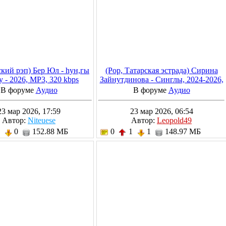
кий рэп) Бер Юл - hун,гы
(Pop, Татарская эстрада) Сирина
у - 2026, MP3, 320 kbps
Зайнутдинова - Синглы, 2024-2026,
MP3, 320 kbps
В форуме
Аудио
В форуме
Аудио
23 мар 2026, 17:59
23 мар 2026, 06:54
Автор:
Niteuese
Автор:
Leopold49
1
0
152.88 МБ
0
1
1
148.97 МБ