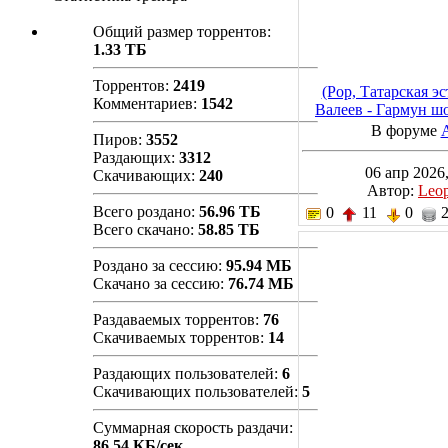
Общий размер торрентов:
1.33 ТБ
Торрентов:
2419
(Pop, Татарская э
Комментариев:
1542
Валеев - Гармун шо
320 kb
В форуме
Пиров:
3552
Раздающих:
3312
06 апр 2026,
Скачивающих:
240
Автор:
Leo
Всего роздано:
56.96 ТБ
0
11
0
2
Всего скачано:
58.85 ТБ
Роздано за сессию:
95.94 МБ
Скачано за сессию:
76.74 МБ
Раздаваемых торрентов:
76
Скачиваемых торрентов:
14
Раздающих пользователей:
6
Скачивающих пользователей:
5
Суммарная скорость раздачи:
86.54 КБ/сек