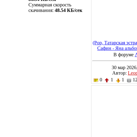
Суммарная скорость
скачивания:
48.54 КБ/сек
(Pop, Татарская эстр
Сафин - Яна альбо
MP3, 320 
В форуме
30 мар 2026,
Автор:
Leo
0
1
1
12