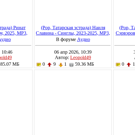
страда) Ринат
(Pop, Татарская эстрада) Наиля
(Pop, Т
у, 2025, MP3,
Славина - Синглы, 2023-2025, MP3,
Сэрвэров
ps
320 kbps
Аудио
В форуме
Аудио
 10:46
06 апр 2026, 10:39
pold49
Автор:
Leopold49
85.07 МБ
0
9
1
59.36 МБ
0