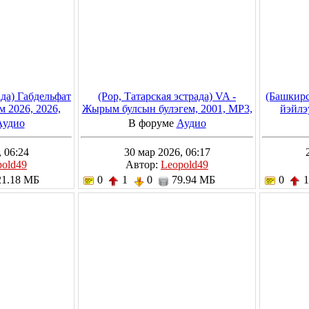
ада) Габдельфат
(Pop, Татарская эстрада) VA -
(Башкирс
м 2026, 2026,
Жырым булсын булэгем, 2001, MP3,
йэйлэ
kbps
192 kbps
Аудио
В форуме
Аудио
 06:24
30 мар 2026, 06:17
pold49
Автор:
Leopold49
1.18 МБ
0
1
0
79.94 МБ
0