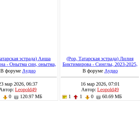
Татарская эстрада) Аиша
(Pop, Татарская эстрада) Лилия
на - Онытма син, онытма,
Биктимирова - Синглы, 2023-2025,
025, MP3, 320 kbps
MP3, 320 kbps
В форуме
Аудио
В форуме
Аудио
23 мар 2026, 06:37
16 мар 2026, 07:01
Автор:
Leopold49
Автор:
Leopold49
1
0
120.97 МБ
1
1
0
60.69 МБ