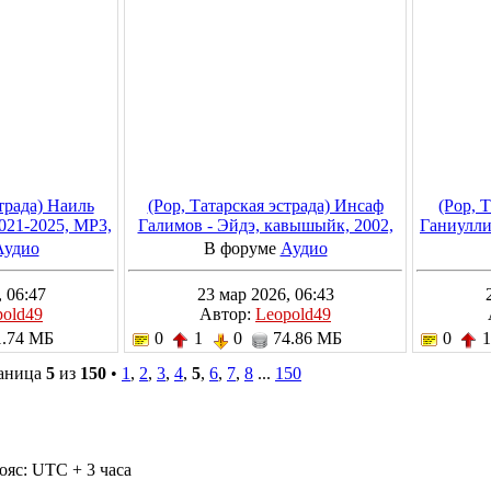
страда) Наиль
(Pop, Татарская эстрада) Инсаф
(Pop, 
021-2025, MP3,
Галимов - Эйдэ, кавышыйк, 2002,
Ганиулли
ps
MP3, 192 kbps
2
Аудио
В форуме
Аудио
 06:47
23 мар 2026, 06:43
pold49
Автор:
Leopold49
.74 МБ
0
1
0
74.86 МБ
0
раница
5
из
150
•
1
,
2
,
3
,
4
,
5
,
6
,
7
,
8
...
150
ояс: UTC + 3 часа