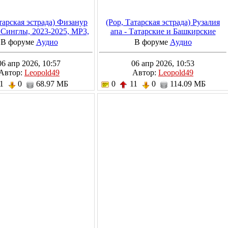
тарская эстрада) Физанур
(Pop, Татарская эстрада) Рузалия
 Синглы, 2023-2025, MP3,
апа - Татарские и Башкирские
320 kbps
народные песни под баян, 2025,
В форуме
Аудио
В форуме
Аудио
MP3, 320 kbps
06 апр 2026, 10:57
06 апр 2026, 10:53
Автор:
Leopold49
Автор:
Leopold49
11
0
68.97 МБ
0
11
0
114.09 МБ