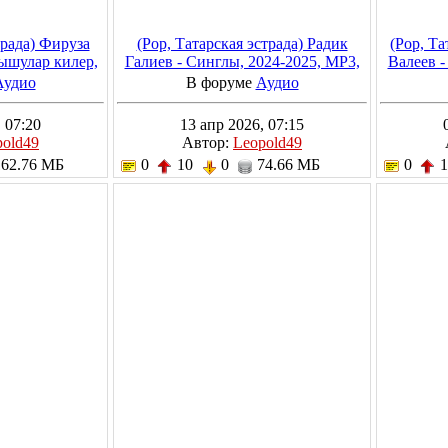
трада) Фируза
(Pop, Татарская эстрада) Радик
(Pop, Та
ышулар килер,
Галиев - Синглы, 2024-2025, MP3,
Валеев -
P3, 320 kbps
320 kbps
Аудио
В форуме
Аудио
 07:20
13 апр 2026, 07:15
pold49
Автор:
Leopold49
62.76 МБ
0
10
0
74.66 МБ
0