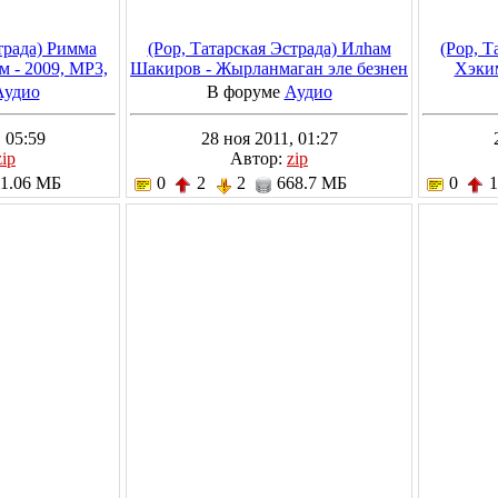
страда) Римма
(Pop, Татарская Эстрада) Илhам
(Pop, Т
м - 2009, MP3,
Шакиров - Жырланмаган эле безнен
Хэким
ps
жыр - 2007, MP3, 192 kbps
i
Аудио
В форуме
Аудио
 05:59
28 ноя 2011, 01:27
zip
Автор:
zip
1.06 МБ
0
2
2
668.7 МБ
0