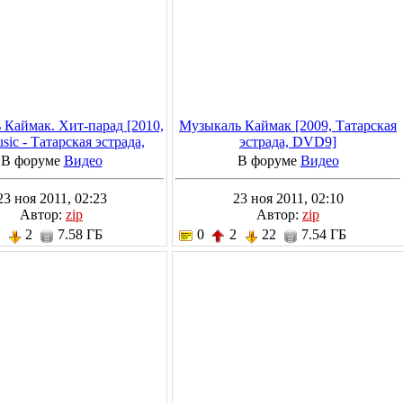
 Каймак. Хит-парад [2010,
Музыкаль Каймак [2009, Татарская
sic - Татарская эстрада,
эстрада, DVD9]
DVD9]
В форуме
Видео
В форуме
Видео
23 ноя 2011, 02:23
23 ноя 2011, 02:10
Автор:
zip
Автор:
zip
2
2
7.58 ГБ
0
2
22
7.54 ГБ