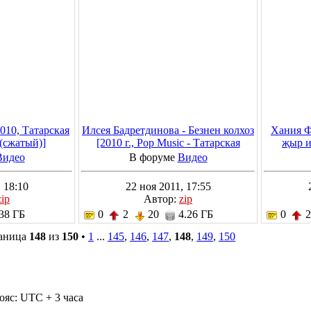
2010, Татарская
Илсея Бадретдинова - Безнен колхоз
Хания Ф
(сжатый)]
[2010 г., Pop Music - Татарская
җыр и
эстрада, DVD5]
Татарска
Видео
В форуме
Видео
 18:10
22 ноя 2011, 17:55
zip
Автор:
zip
38 ГБ
0
2
20
4.26 ГБ
0
раница
148
из
150
•
1
...
145
,
146
,
147
,
148
,
149
,
150
ояс: UTC + 3 часа