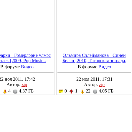
архи - Гомерләрне үлмәс
Эльмира Сэлэйманова - Синен
тәек [2009, Pop Music -
Белэн [2010, Татарская эстрада,
я Эстрада, DVD5 (сжатый)]
DVD5]
В форуме
Видео
В форуме
Видео
22 ноя 2011, 17:42
22 ноя 2011, 17:31
Автор:
zip
Автор:
zip
2
4
4.37 ГБ
0
1
22
4.05 ГБ