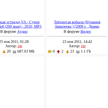
кая эстрада) VA - Супер
Трёхногая кобыла (Нурания
№8 (200 жыр) - 2010, MP3
Замалеева ) [2009 г., Драма,
(tracks), 128 kbps
DVDRip]
В форуме
Аудио
В форуме
Видео
25 ноя 2011, 01:28
23 ноя 2011, 14:42
Автор:
zip
Автор:
zip
1
20
687.03 МБ
0
2
23
1.1 ГБ