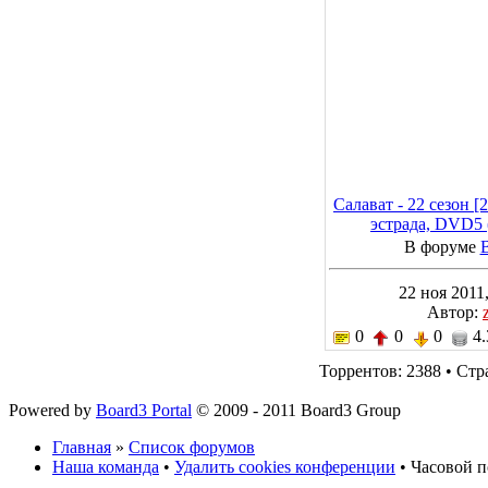
Салават - 22 сезон [
эстрада, DVD5 
В форуме
22 ноя 2011,
Автор:
0
0
0
4.
Торрентов: 2388 • Ст
Powered by
Board3 Portal
© 2009 - 2011 Board3 Group
Главная
»
Список форумов
Наша команда
•
Удалить cookies конференции
• Часовой п