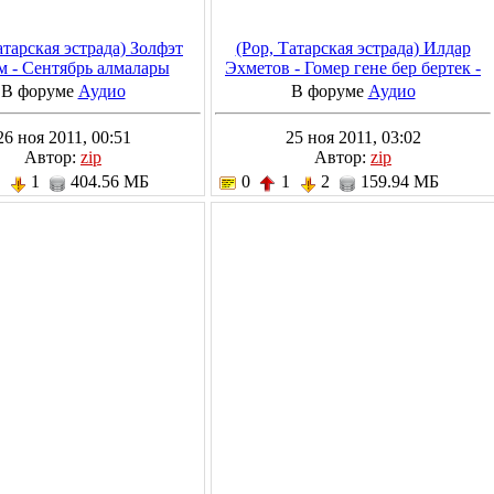
атарская эстрада) Золфэт
(Pop, Татарская эстрада) Илдар
 - Сентябрь алмалары
Эхметов - Гомер гене бер бертек -
mage+.cue 900 kbps
2010, MP3, 320 kbps
В форуме
Аудио
В форуме
Аудио
26 ноя 2011, 00:51
25 ноя 2011, 03:02
Автор:
zip
Автор:
zip
1
1
404.56 МБ
0
1
2
159.94 МБ