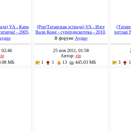
ада) VA - Кара
(Pop/Татарская эстрада) VA - Изге
(Татарс
атарча! - 2005,
Вали Коне - супердискотека - 2010,
хитлар 
192 kbps
MP3, 320 kbps
Аудио
В форуме
Аудио
 02:46
25 ноя 2011, 01:58
zip
Автор:
zip
.08 МБ
1
1
13
445.03 МБ
3