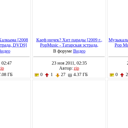
Халкыма [2008
Каеф ничек? Хит парады [2009 г.,
Музыкаль
эстрада, DVD9]
PopMusic - Татарская эстрада,
Pop Mu
DVD5 (сжатый)]
Видео
В форуме
Видео
 02:47
23 ноя 2011, 02:35
zip
Автор:
zip
.08 ГБ
0
1
27
4.37 ГБ
0