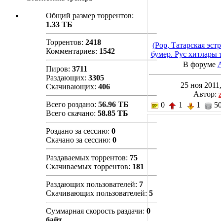
Общий размер торрентов:
1.33 ТБ
Торрентов:
2418
(Pop, Татарская эстр
Комментариев:
1542
бумер. Рус хитлары т
MP3, VBR 96-
В форуме
Пиров:
3711
Раздающих:
3305
25 ноя 2011,
Скачивающих:
406
Автор:
Всего роздано:
56.96 ТБ
0
1
1
50
Всего скачано:
58.85 ТБ
Роздано за сессию:
0
Скачано за сессию:
0
Раздаваемых торрентов:
75
Скачиваемых торрентов:
181
Раздающих пользователей:
7
Скачивающих пользователей:
5
Суммарная скорость раздачи:
0
байт