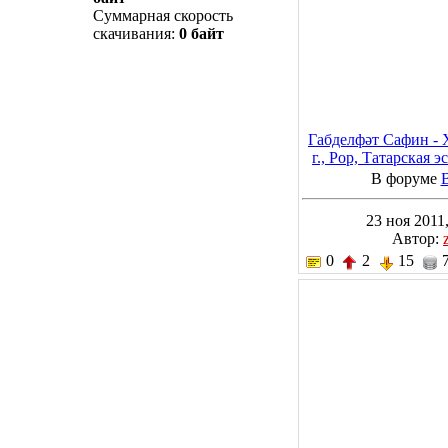
Суммарная скорость
скачивания:
0 байт
Габделфәт Сафин - 
г., Pop, Татарская 
В форуме
23 ноя 2011,
Автор:
0
2
15
7