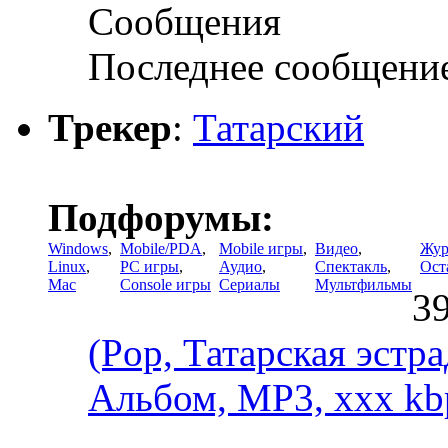
Сообщения
Последнее сообщени
Трекер
:
Татарский
Подфорумы:
Windows
,
Mobile/PDA
,
Mobile игры
,
Видео
,
Жур
Linux
,
PC игры
,
Аудио
,
Спектакль
,
Ост
Mac
Console игры
Сериалы
Мультфильмы
3
(Pop, Татарская эстра
Альбом, MP3, xxx kb