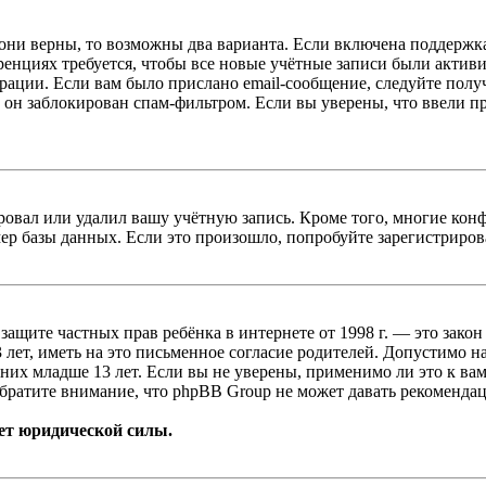
 они верны, то возможны два варианта. Если включена поддержка
енциях требуется, чтобы все новые учётные записи были актив
трации. Если вам было прислано email-сообщение, следуйте пол
 он заблокирован спам-фильтром. Если вы уверены, что ввели пр
овал или удалил вашу учётную запись. Кроме того, многие кон
р базы данных. Если это произошло, попробуйте зарегистрироват
т о защите частных прав ребёнка в интернете от 1998 г. — это з
ет, иметь на это письменное согласие родителей. Допустимо н
х младше 13 лет. Если вы не уверены, применимо ли это к вам
братите внимание, что phpBB Group не может давать рекомендац
ет юридической силы.