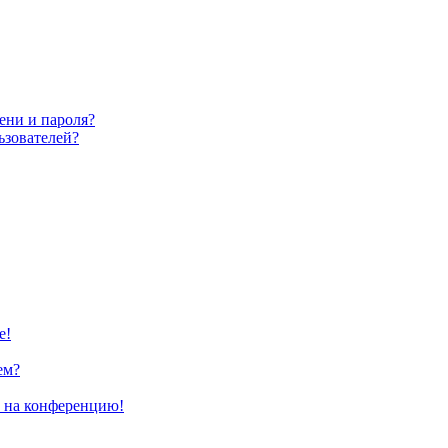
ени и пароля?
ьзователей?
е!
ем?
и на конференцию!