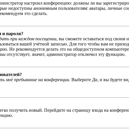
администратор настроил конференцию: должны ли вы зарегистриро
рые недоступны анонимным пользователям: аватары, личные сообщ
екомендуем это сделать.
и и пароля?
дить при каждом посещении
, вы сможете оставаться под своим 
льзоваться вашей учётной записью. Для того чтобы вам не прихо
ю. Не рекомендуется делать это на общедоступном компьютере, 
нии
отсутствует, значит, администратор отключил эту функцию.
зователей?
ь моё пребывание на конференции
. Выберите
Да
, и вы будете в
легко получить новый. Перейдите на страницу входа на конфер
енцию.