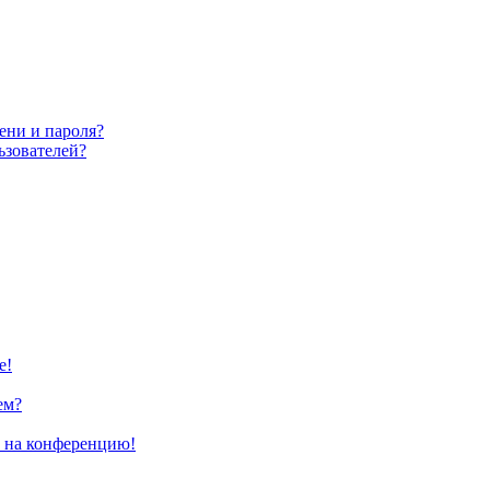
ени и пароля?
ьзователей?
е!
ем?
и на конференцию!