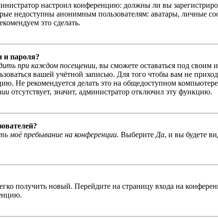
администратор настроил конференцию: должны ли вы зарегистриро
рые недоступны анонимным пользователям: аватары, личные сообщ
екомендуем это сделать.
и и пароля?
дить при каждом посещении
, вы сможете оставаться под своим 
льзоваться вашей учётной записью. Для того чтобы вам не прихо
ю. Не рекомендуется делать это на общедоступном компьютере, 
нии
отсутствует, значит, администратор отключил эту функцию.
зователей?
ь моё пребывание на конференции
. Выберите
Да
, и вы будете в
легко получить новый. Перейдите на страницу входа на конфер
енцию.