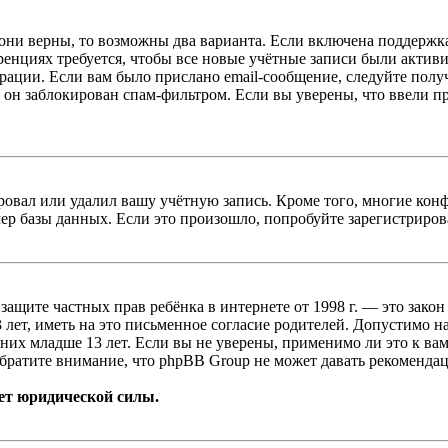
 они верны, то возможны два варианта. Если включена поддержка
енциях требуется, чтобы все новые учётные записи были актив
трации. Если вам было прислано email-сообщение, следуйте пол
 он заблокирован спам-фильтром. Если вы уверены, что ввели пр
овал или удалил вашу учётную запись. Кроме того, многие кон
р базы данных. Если это произошло, попробуйте зарегистрироват
т о защите частных прав ребёнка в интернете от 1998 г. — это з
ет, иметь на это письменное согласие родителей. Допустимо н
х младше 13 лет. Если вы не уверены, применимо ли это к вам
братите внимание, что phpBB Group не может давать рекомендац
ет юридической силы.