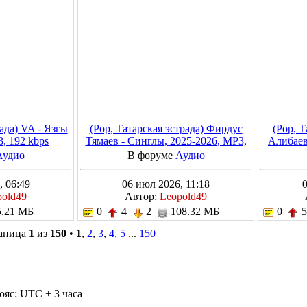
рада) VA - Язгы
(Pop, Татарская эстрада) Фирдус
(Pop, Т
3, 192 kbps
Тямаев - Синглы, 2025-2026, MP3,
Алибаев
320 kbps
Аудио
В форуме
Аудио
, 06:49
06 июл 2026, 11:18
pold49
Автор:
Leopold49
.21 МБ
0
4
2
108.32 МБ
0
раница
1
из
150
•
1
,
2
,
3
,
4
,
5
...
150
ояс: UTC + 3 часа