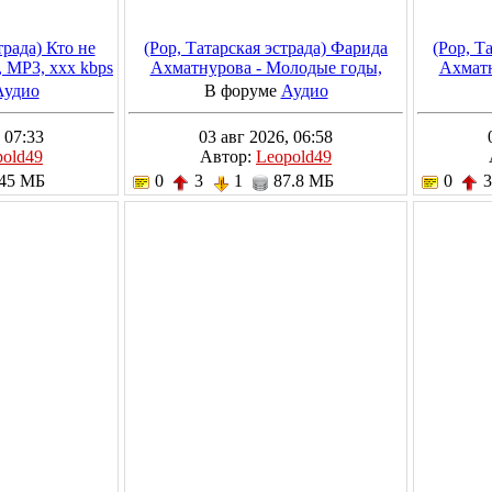
трада) Кто не
(Pop, Татарская эстрада) Фарида
(Pop, Т
, MP3, xxx kbps
Ахматнурова - Молодые годы,
Ахматн
2023, MP3, 320 kbps
2
Аудио
В форуме
Аудио
 07:33
03 авг 2026, 06:58
pold49
Автор:
Leopold49
45 МБ
0
3
1
87.8 МБ
0