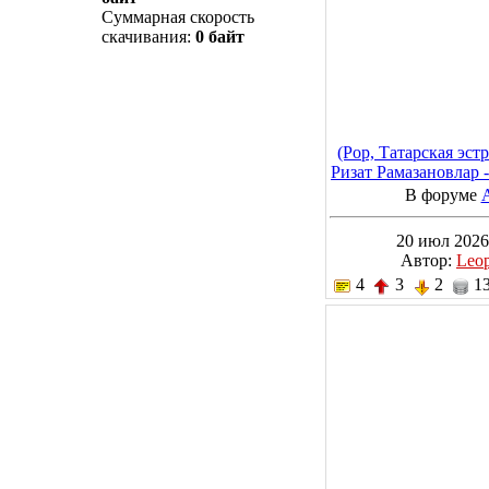
Суммарная скорость
скачивания:
0 байт
(Pop, Татарская эст
Ризат Рамазановлар 
2026, MP3, 3
В форуме
20 июл 2026
Автор:
Leo
4
3
2
13