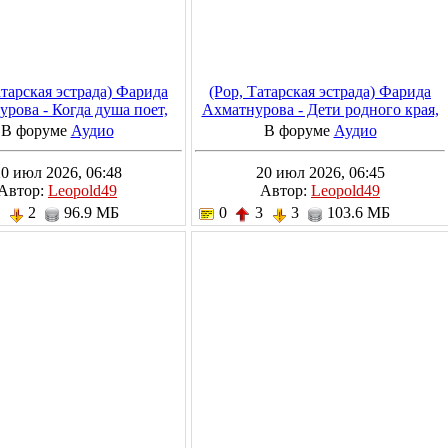
атарская эстрада) Фарида
(Pop, Татарская эстрада) Фарида
рова - Когда душа поет,
Ахматнурова - Дети родного края,
023, MP3, 320 kbps
2023, MP3, 320 kbps
В форуме
Аудио
В форуме
Аудио
0 июл 2026, 06:48
20 июл 2026, 06:45
Автор:
Leopold49
Автор:
Leopold49
3
2
96.9 МБ
0
3
3
103.6 МБ