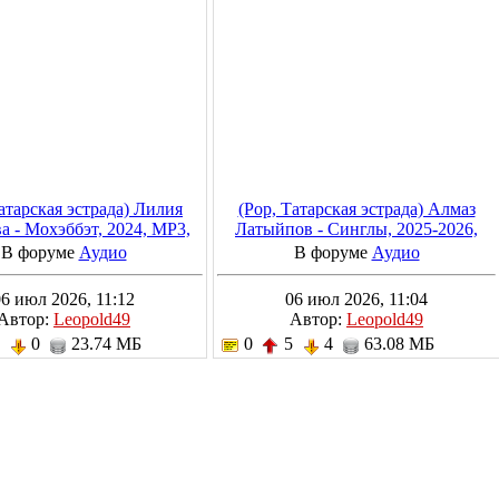
атарская эстрада) Лилия
(Pop, Татарская эстрада) Алмаз
а - Мохэббэт, 2024, MP3,
Латыйпов - Синглы, 2025-2026,
320 kbps
MP3, 320 kbps
В форуме
Аудио
В форуме
Аудио
06 июл 2026, 11:12
06 июл 2026, 11:04
Автор:
Leopold49
Автор:
Leopold49
5
0
23.74 МБ
0
5
4
63.08 МБ