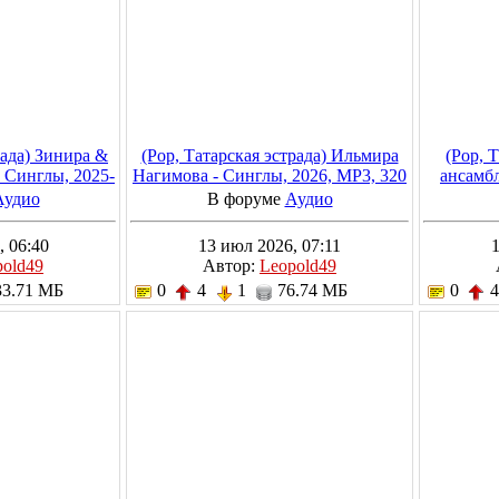
рада) Зинира &
(Pop, Татарская эстрада) Ильмира
(Pop, 
- Синглы, 2025-
Нагимова - Синглы, 2026, MP3, 320
ансамбл
20 kbps
kbps
1
Аудио
В форуме
Аудио
, 06:40
13 июл 2026, 07:11
1
pold49
Автор:
Leopold49
3.71 МБ
0
4
1
76.74 МБ
0