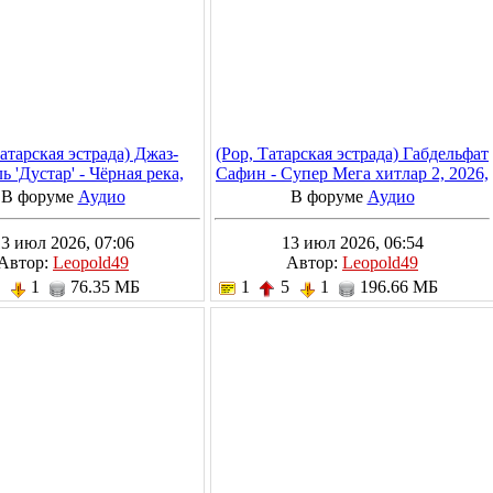
Татарская эстрада) Джаз-
(Pop, Татарская эстрада) Габдельфат
ь 'Дустар' - Чёрная река,
Сафин - Супер Мега хитлар 2, 2026,
988, MP3, 320 kbps
MP3, 320 kbps
В форуме
Аудио
В форуме
Аудио
3 июл 2026, 07:06
13 июл 2026, 06:54
Автор:
Leopold49
Автор:
Leopold49
4
1
76.35 МБ
1
5
1
196.66 МБ