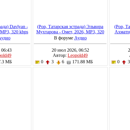
ада) Davlyan -
(Pop, Татарская эстрада) Эльвира
(Pop, Т
 MP3, 320 kbps
Мухтарова - Омет, 2026, MP3, 320
Ахматну
kbps
2
Аудио
В форуме
Аудио
 06:43
20 июл 2026, 06:52
2
pold49
Автор:
Leopold49
.3 МБ
0
3
6
171.88 МБ
0