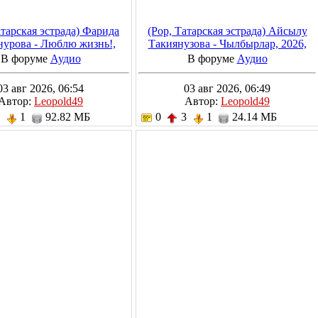
атарская эстрада) Фарида
(Pop, Татарская эстрада) Айсылу
урова - Люблю жизнь!,
Такиянузова - Чылбырлар, 2026,
023, MP3, 320 kbps
MP3, 320 kbps
В форуме
Аудио
В форуме
Аудио
03 авг 2026, 06:54
03 авг 2026, 06:49
Автор:
Leopold49
Автор:
Leopold49
3
1
92.82 МБ
0
3
1
24.14 МБ