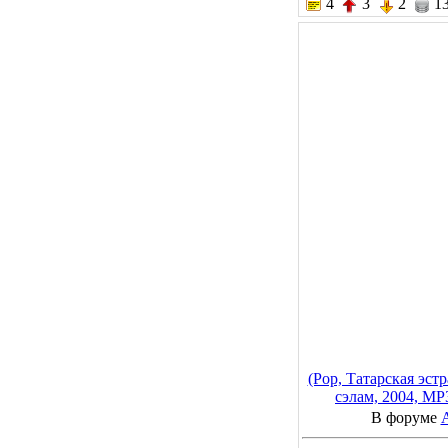
4
3
2
13
(Pop, Татарская эст
сэлам, 2004, MP
В форуме