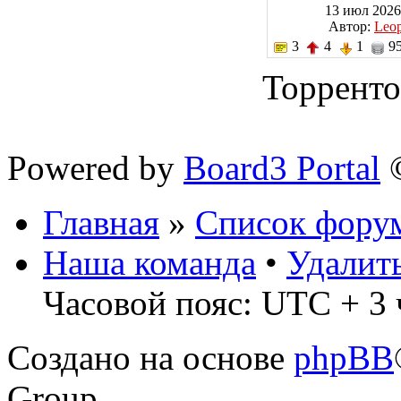
13 июл 2026
Автор:
Leo
3
4
1
95
Торренто
Powered by
Board3 Portal
©
Главная
»
Список фору
Наша команда
•
Удалит
Часовой пояс: UTC + 3 
Создано на основе
phpBB
Group