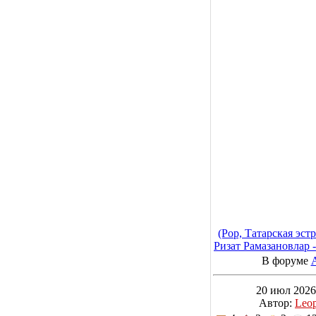
(Pop, Татарская эст
Ризат Рамазановлар 
2026, MP3, 3
В форуме
20 июл 2026
Автор:
Leo