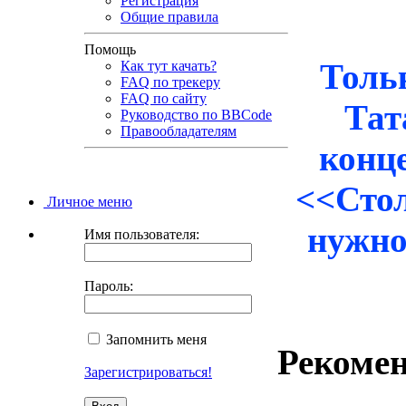
Регистрация
Общие правила
Помощь
Толь
Как тут качать?
FAQ по трекеру
FAQ по сайту
Тат
Руководство по BBCode
Правообладателям
конце
<<Стол
Личное меню
нужно
Имя пользователя:
Пароль:
Запомнить меня
Рекомен
Зарегистрироваться!